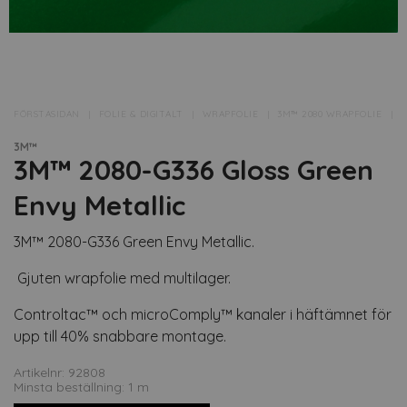
FÖRSTASIDAN
FOLIE & DIGITALT
WRAPFOLIE
3M™ 2080 WRAPFOLIE
▸
3M™
3M™ 2080-G336 Gloss Green
Envy Metallic
3M™ 2080-G336 Green Envy Metallic.
Gjuten wrapfolie med multilager.
Controltac™ och microComply™ kanaler i häftämnet för
upp till 40% snabbare montage.
Artikelnr: 92808
Minsta beställning: 1 m