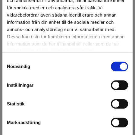
och annonserna till användarna, tillhandahålla funktioner
för sociala medier och analysera vår trafik. Vi
vidarebefordrar även sådana identifierare och annan
Specifikation
information från din enhet till de sociala medier och
annons- och analysföretag som vi samarbetar med.
Fråga om produkt
Dessa kan i sin tur kombinera informationen med annan
information som du har tillhandahållit eller som de har
samlat in när du har använt deras tjänster.
Om tillverkaren
Samtyckesval
Välkommen till KA
Nödvändig
Filer
Olsson & Gems!
Vi vill göra dig
Inställningar
uppmärksam på att vi
endast säljer till företag.
Tillbehör
Statistik
Jag förstår
3M™ 34567 Torkduk, 400
Finns i lager
ark
Marknadsföring
Art nr: 67046