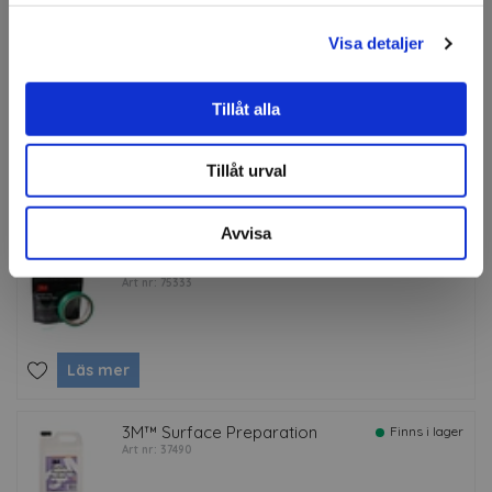
Läs mer
Visa detaljer
KA Wrap Squeegee
Finns i lager
Tillåt alla
Art nr: 82948
Tillåt urval
Läs mer
Avvisa
3M™ Knifeless™ Finish Line
Finns i lager
Art nr: 75333
Läs mer
3M™ Surface Preparation
Finns i lager
Art nr: 37490