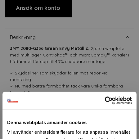
Ansök om konto
Beskrivning
3M™ 2080-G336 Green Envy Metallic.
Gjuten wrapfolie
med multilager. Controltac™ och microComply™ kanaler i
häftämnet för upp till 40% snabbare montage.
✓ Skyddsliner som skyddar folien mot repor vid
montering.
✓ Nu med bättre formbarhet tack vare unika formbara
lager i folien.
✓ Upp till 8 års MCS-garanti.
Certifierade montörer
Denna webbplats använder cookies
Vi använder enhetsidentifierare för att anpassa innehållet
Färgerna är ungefärliga.