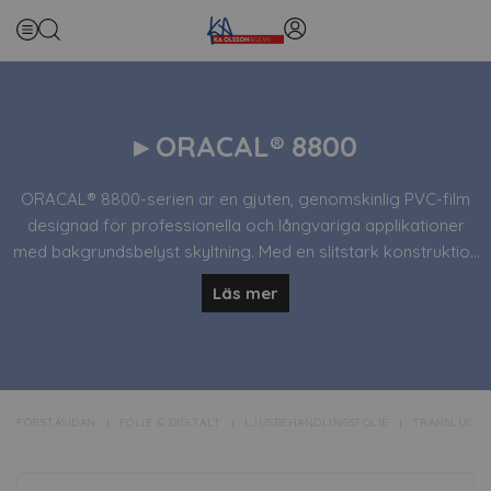
▸ ORACAL® 8800
ORACAL® 8800-serien är en gjuten, genomskinlig PVC-film
designad för professionella och långvariga applikationer
med bakgrundsbelyst skyltning. Med en slitstark konstruktion
erbjuder denna film exceptionell ljusgenomsläpp, vilket gör
Läs mer
den idealisk för ljuslådor, invändigt belysta skyltar och andra
transparenta applikationer på material som akrylglas och
glas. Den har en satinfinish som minskar reflektioner och ger
en jämn ljusspridning.
FÖRSTASIDAN
FOLIE & DIGITALT
LJUSBEHANDLINGSFOLIE
TRANSLUCEN