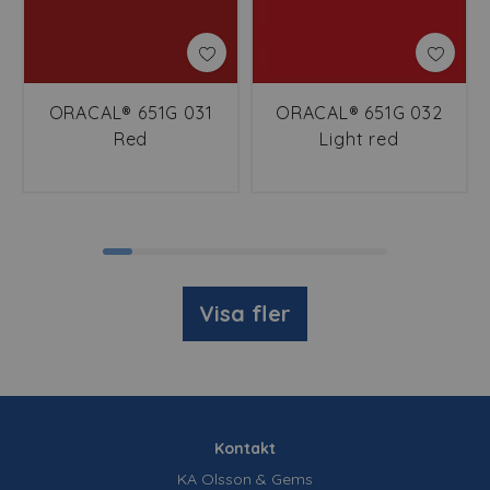
ORACAL® 651G 031
ORACAL® 651G 032
Red
Light red
Visa fler
Kontakt
KA Olsson & Gems