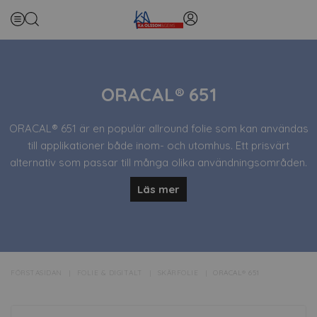
ORACAL® 651
ORACAL® 651 är en populär allround folie som kan användas
till applikationer både inom- och utomhus. Ett prisvärt
alternativ som passar till många olika användningsområden.
Läs mer
ORACAL® 651 är enkel att skära och rensa med skärplotter.
FÖRSTASIDAN
FOLIE & DIGITALT
SKÄRFOLIE
ORACAL® 651