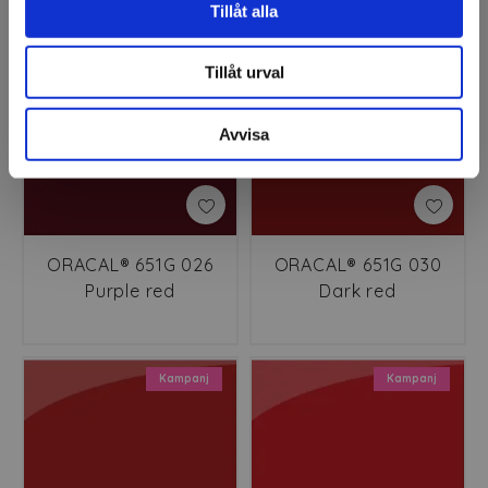
Tillåt alla
Kampanj
Kampanj
Tillåt urval
Avvisa
ORACAL® 651G 026
ORACAL® 651G 030
Purple red
Dark red
Kampanj
Kampanj