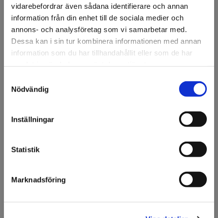
vidarebefordrar även sådana identifierare och annan
✅
information från din enhet till de sociala medier och
annons- och analysföretag som vi samarbetar med.
Godkännande
Dessa kan i sin tur kombinera informationen med annan
information som du har tillhandahållit eller som de har
Projektet godkänns och kan starta.
samlat in när du har använt deras tjänster.
Samtyckesval
Välkommen till KA
Nödvändig
Olsson & Gems!
🔨
Vi vill göra dig
Inställningar
uppmärksam på att vi
Produktion
endast säljer till företag.
Vi sätter igång tillverkningen.
Statistik
Jag förstår
Marknadsföring
🚚