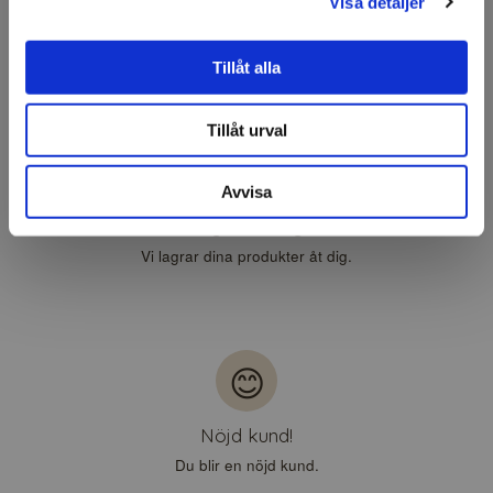
Visa detaljer
Leverans
Vi packar och skickar till världen.
Tillåt alla
Tillåt urval
📦
Avvisa
Lagerhållning
Vi lagrar dina produkter åt dig.
😊
Nöjd kund!
Du blir en nöjd kund.