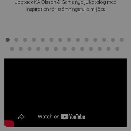
Upptäck KA Olsson & Gems nya julkatalog med
inspiration för stämningsfulla miljöer.