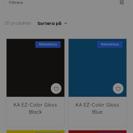
Filtrera
20 produkter
Sortera på
Mellanklass
Mellanklass
KA EZ-Color Gloss
KA EZ-Color Gloss
Black
Blue