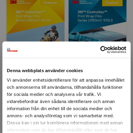
Premium
Premium
3M™ Controltac™
3M™ Controltac™
IJ180mC-10LSE Low
IJ180mC-10SLS
Denna webbplats använder cookies
Surface Energy
Stainless Steel
Finns fler varianter
Vi använder enhetsidentifierare för att anpassa innehållet
och annonserna till användarna, tillhandahålla funktioner
för sociala medier och analysera vår trafik. Vi
Premium
Premium
vidarebefordrar även sådana identifierare och annan
information från din enhet till de sociala medier och
annons- och analysföretag som vi samarbetar med.
Dessa kan i sin tur kombinera informationen med annan
information som du har tillhandahållit eller som de har