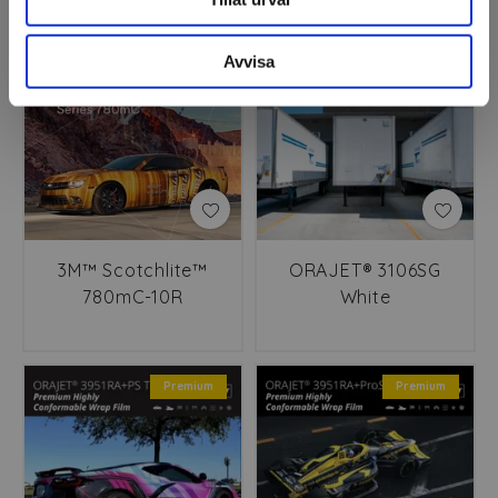
Premium
Mellanklass
Avvisa
3M™ Scotchlite™
ORAJET® 3106SG
780mC-10R
White
Premium
Premium