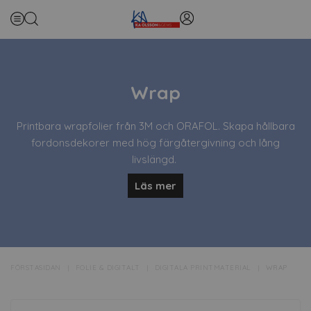
Wrap
Printbara wrapfolier från 3M och ORAFOL. Skapa hållbara
fordonsdekorer med hög färgåtergivning och lång
livslängd.
Läs mer
Bland annat 3M™ IJ280 som är en vit premiumfolie med
exceptionell prestanda och printkvalitet.
• Reflekterande printfolie
• Wrapfolie för svårhäftande ytor
• Ultra removable printwrapfilm
FÖRSTASIDAN
FOLIE & DIGITALT
DIGITALA PRINTMATERIAL
WRAP