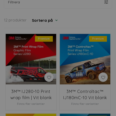
Filtrera
12 produkter
Sortera på
Premium
Premium
3M™ IJ280-10 Print
3M™ Controltac™
wrap film | Vit blank
IJ180mC-10 Vit blank
Finns fler varianter
Finns fler varianter