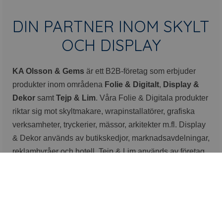
DIN PARTNER INOM SKYLT
OCH DISPLAY
KA Olsson & Gems
är ett B2B-företag som erbjuder
produkter inom områdena
Folie & Digitalt
,
Display &
Dekor
samt
Tejp & Lim
. Våra Folie & Digitala produkter
riktar sig mot skyltmakare, wrapinstallatörer, grafiska
verksamheter, tryckerier, mässor, arkitekter m.fl. Display
& Dekor används av butikskedjor, marknadsavdelningar,
reklambyråer och hotell. Tejp & Lim används av företag
inom industri, fordon, tillverkning – till och med
rymdforskning.