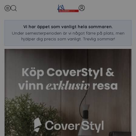
Vi har öppet som vanligt hela sommaren.
Under semesterperioden är vi något färre på plats, men
hjälper dig precis som vanligt. Trevlig sommar!