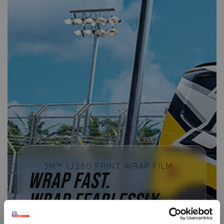
3M™ IJ280 PRINT WRAP FILM
WRAP FAST.
WRAP FEARLESSLY.
Nästa generation print wrap film för