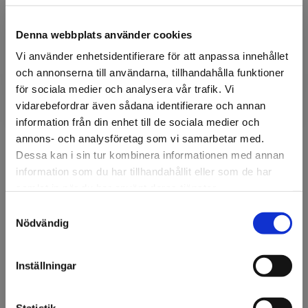
snabbare installation, bättre kontroll och
perfekt finish.
Denna webbplats använder cookies
Vi använder enhetsidentifierare för att anpassa innehållet
READY → SET → GO →
och annonserna till användarna, tillhandahålla funktioner
för sociala medier och analysera vår trafik. Vi
vidarebefordrar även sådana identifierare och annan
information från din enhet till de sociala medier och
annons- och analysföretag som vi samarbetar med.
Dessa kan i sin tur kombinera informationen med annan
information som du har tillhandahållit eller som de har
samlat in när du har använt deras tjänster.
Samtyckesval
Välkommen till KA
Nödvändig
Olsson & Gems!
Vi vill göra dig
Inställningar
uppmärksam på att vi
endast säljer till företag.