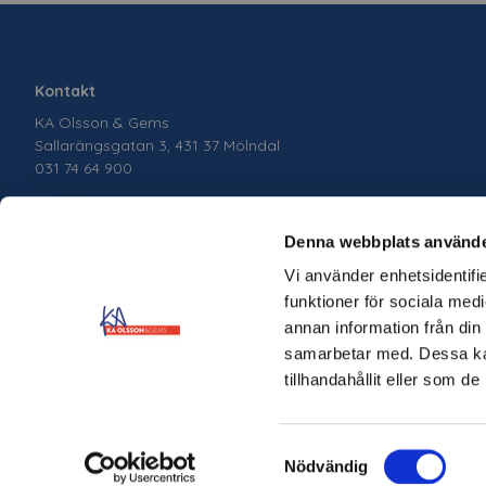
Kontakt
KA Olsson & Gems
Sallarängsgatan 3, 431 37 Mölndal
031 74 64 900
Denna webbplats använde
Vi använder enhetsidentifie
funktioner för sociala medi
annan information från din
samarbetar med. Dessa kan
tillhandahållit eller som d
Samtyckesval
Copyright © 2026 KA Olsson & Gems Skapad med
Vendre
Nödvändig