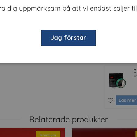
öra dig uppmärksam på att vi endast säljer til
Läs mer
3
A
Jag förstår
Läs mer
3
A
Läs mer
Relaterade produkter
Premium