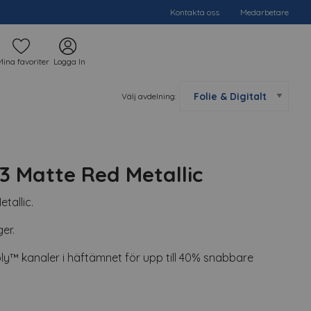
Kontakta oss
Medarbetare
Mina favoriter
Logga In
Välj avdelning:
 Matte Red Metallic
tallic.
er.
™ kanaler i häftämnet för upp till 40% snabbare