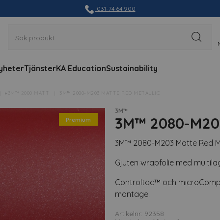
031-74 64 900
yheter
Tjänster
KA Education
Sustainability
▸3M™ 2080 MATT
3M™ 2080-M203 MATTE RED METALLIC
3M™
3M™ 2080-M203
Premium
3M™ 2080-M203 Matte Red Me
Gjuten wrapfolie med multilag
Controltac™ och microComply
montage.
Artikelnr: 92358