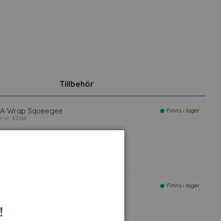
Tillbehör
A Wrap Squeegee
Finns i lager
rt nr: 82948
M™ 34567 Torkduk, 400 ark
Finns i lager
rt nr: 67046
!