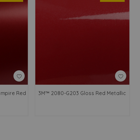
ampire Red
3M™ 2080-G203 Gloss Red Metallic