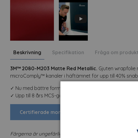
Beskrivning
Specifikation
Fråga om produk
3M™ 2080-M203 Matte Red Metallic.
Gjuten wrapfolie 
microComply™ kanaler i häftämnet för upp till 40% sn
✓ Nu med bättre formbarhet tack vare unika formbara lag
✓ Upp till 8 års MCS-garanti.
Certifierade montörer
Färgerna är ungefärliga.