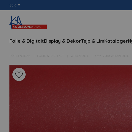
SEK
Folie & Digitalt
Display & Dekor
Tejp & Lim
Kataloger
N
FÖRSTASIDAN
FOLIE & DIGITALT
WRAPFOLIE
3M™ 2080 WRAPFOLIE