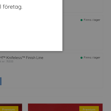
l företag.
M™ Surface Preparation
Finns i lager
rt nr: 37490
M™ Knifeless™ Finish Line
Finns i lager
rt nr: 75333
Premium
Premium