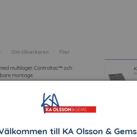
t
Om tillverkaren
Filer
med multilager. Controltac™ och
K
A
abbare montage.
er i folien.
Läs mer
3
A
Välkommen till KA Olsson & Gems