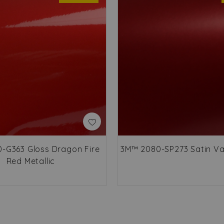
-G363 Gloss Dragon Fire
3M™ 2080-SP273 Satin V
Red Metallic