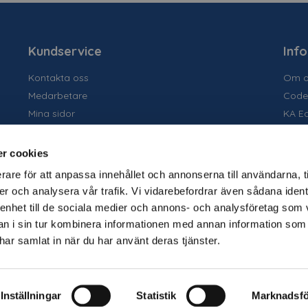
Kundservice
Inf
Kontakta oss
Om o
Medarbetare
Code
Mina sidor
KA E
Ansök om konto
Socia
Allmänna villkor
Susta
r cookies
Personuppgiftspolicy
Tidig
rare för att anpassa innehållet och annonserna till användarna, t
Tjäns
er och analysera vår trafik. Vi vidarebefordrar även sådana ident
Varu
 enhet till de sociala medier och annons- och analysföretag som 
Kata
 i sin tur kombinera informationen med annan information som
e har samlat in när du har använt deras tjänster.
Folie
Disp
Inställningar
Statistik
Marknadsfö