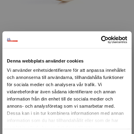
FÖRSTASIDAN
TEJP & LIM
DUBBELHÄFTANDE TEJP
FOAMTEJP
3M™ 
3M™
3M™ 9528 Polyetenfoamtejp
Denna webbplats använder cookies
3M™ 9528 har en polyetenskumkärna med
Vi använder enhetsidentifierare för att anpassa innehållet
gummihäftämne som har ett kraftigt hugg.
och annonserna till användarna, tillhandahålla funktioner
för sociala medier och analysera vår trafik. Vi
Tejpen är utmärkt för svårtejpade ytor som
vidarebefordrar även sådana identifierare och annan
lågenergiplasterna PP och PE.
information från din enhet till de sociala medier och
Den här tejpen bör inte utsättas direkt för UV-ljus.
annons- och analysföretag som vi samarbetar med.
Dessa kan i sin tur kombinera informationen med annan
Artikelnr: 74213
information som du har tillhandahållit eller som de har
Minsta beställning: 1 rulle
samlat in när du har använt deras tjänster.