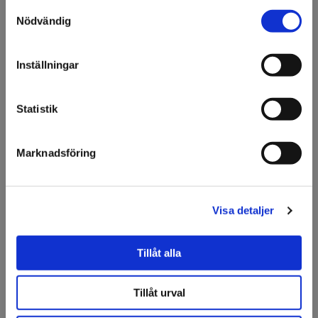
Ansök om konto
Samtyckesval
Välkommen till KA
Nödvändig
Olsson & Gems!
Vi vill göra dig
Inställningar
Beskrivning
uppmärksam på att vi
endast säljer till företag.
3M™ 9528 har en polyetenskumkärna med
Statistik
gummihäftämne som har ett kraftigt hugg. Tejpen är
utmärkt för svårtejpade ytor som lågenergiplasterna PP
Jag förstår
och PE. Den här tejpen bör inte utsättas direkt för UV-ljus.
Marknadsföring
Idealiska för skarvning av pappersfolier och film, butiks-
och säljmaterial, dekorationsmaterial, sammanfogning av
lättare plastmaterial samt butiksinredning.
Visa detaljer
Tillåt alla
Specifikation
Tillåt urval
Fråga om produkt