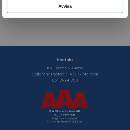
Avvisa
Om tillverkaren
Kontakt
KA Olsson & Gems
Sallarängsgatan 3, 431 37 Mölndal
031 74 64 900