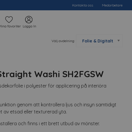
Kontakta oss
Medarbetare
Mina favoriter
Logga In
Välj avdelning:
Straight Washi SH2FGSW
ekorfolie i polyester för applicering på interiöra
nktion genom att kontrollera ljus och insyn samtidigt
 av etsad eller texturerad yta.
installera och finns i ett brett utbud av mönster.