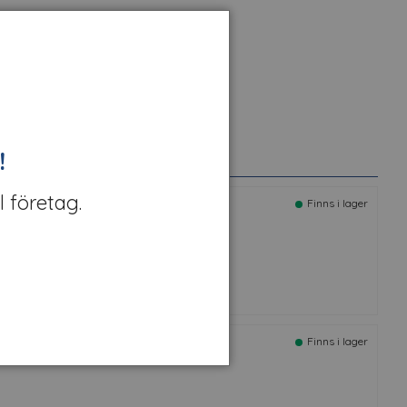
!
Tillbehör
l företag.
he Blue Max | Mellanhård
Finns i lager
t nr: 54213
usion-5 handtag
Finns i lager
rt nr: 78836