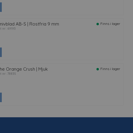
nivblad AB-S | Rostfria 9 mm
Finns i lager
rt nr: 69193
he Orange Crush | Mjuk
Finns i lager
rt nr: 78835