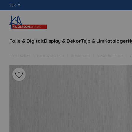
SEK
Folie & Digitalt
Display & Dekor
Tejp & Lim
Kataloger
N
FÖRSTASIDAN
FOLIE & DIGITALT
DEKORFOLIE
GLASDEKORFOLIE
▸