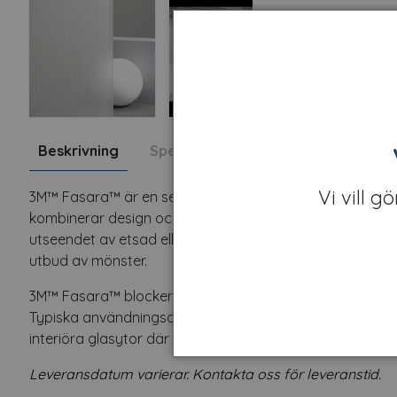
Beskrivning
Specifikation
Fråga om produk
Vi vill g
3M™ Fasara™ är en serie glasdekorfolie i polyester för ap
kombinerar design och funktion genom att kontrollera lj
utseendet av etsad eller texturerad yta. Filmen är slitstark
utbud av mönster.
3M™ Fasara™ blockerar dessutom upp till 99 % av UV-strål
Typiska användningsområden är konferensrum, kontorsavs
interiöra glasytor där man vill kombinera design, ljusin
Leveransdatum varierar. Kontakta oss för leveranstid.