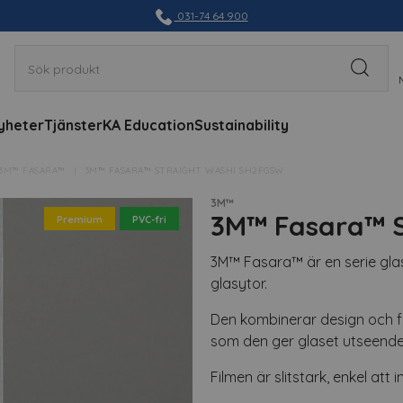
031-74 64 900
yheter
Tjänster
KA Education
Sustainability
3M™ FASARA™
3M™ FASARA™ STRAIGHT WASHI SH2FGSW
3M™
3M™ Fasara™ 
Premium
PVC-fri
3M™ Fasara™ är en serie glasd
glasytor.
Den kombinerar design och fu
som den ger glaset utseendet
Filmen är slitstark, enkel att 