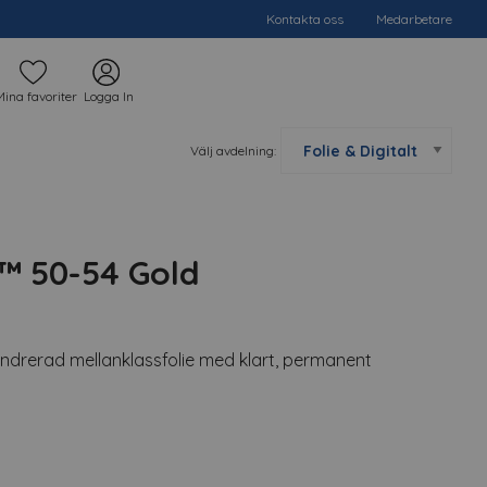
Kontakta oss
Medarbetare
Mina favoriter
Logga In
Välj avdelning:
™ 50-54 Gold
ndrerad mellanklassfolie med klart, permanent