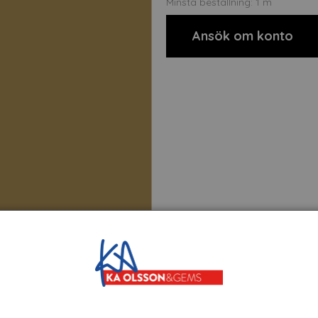
Minsta beställning: 1 m
Ansök om konto
t
Om tillverkaren
Filer