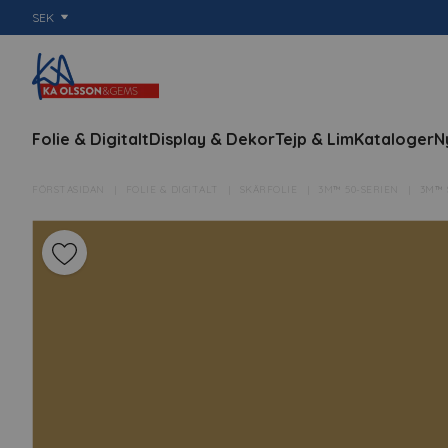
SEK
Folie & Digitalt
Display & Dekor
Tejp & Lim
Kataloger
N
FÖRSTASIDAN
FOLIE & DIGITALT
SKÄRFOLIE
3M™ 50-SERIEN
3M™ 