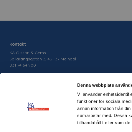
Kontakt
KA Olsson & Gems
Sallarängsgatan 3, 431 37 Mölndal
031 74 64 900
Denna webbplats använde
Vi använder enhetsidentifie
funktioner för sociala medi
annan information från din
samarbetar med. Dessa kan
tillhandahållit eller som d