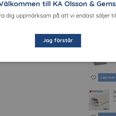
Välkommen till KA Olsson & Gems
alendrerad mellanklassfolie med klart,
3
öra dig uppmärksam på att vi endast säljer til
a
över 40 färger. Lämplig för applicering på
Ar
Läs mer
Jag förstår
K
A
Läs mer
N
M
Ar