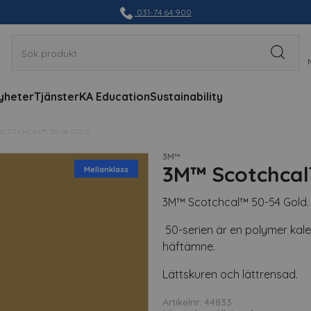
031-74 64 900
yheter
Tjänster
KA Education
Sustainability
SCOTCHCAL™ 50-54 GOLD
3M™
3M™ Scotchcal
Mellanklass
3M™ Scotchcal™ 50-54 Gold.
50-serien är en polymer kale
häftämne.
Lättskuren och lättrensad.
Artikelnr: 44833