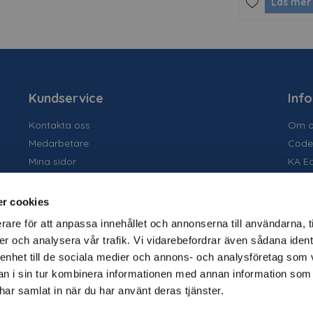
Läs mer
Kundservice
Inf
Kontakta oss
Om o
Medarbetare
Code
Mina sidor
KA E
Ansök om konto
Socia
Allmänna villkor
Susta
r cookies
Personuppgiftspolicy
Tidig
rare för att anpassa innehållet och annonserna till användarna, t
Tjäns
er och analysera vår trafik. Vi vidarebefordrar även sådana ident
Varu
 enhet till de sociala medier och annons- och analysföretag som 
Kata
 i sin tur kombinera informationen med annan information som
e har samlat in när du har använt deras tjänster.