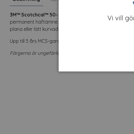
3M™ Scotchcal™ 50-54 Gold.
50-serien är en polymer k
Vi vill g
permanent häftämne. Lättskuren och lättrensad. Finns i 
plana eller lätt kurvade ytor.
Upp till 5 års MCS-garanti.
Färgerna är ungefärliga.