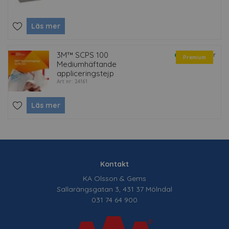
Läs mer
3M™ SCPS 100
Finns i lager
Premium
Mediumhäftande
appliceringstejp
Art nr: 24161
Läs mer
Kontakt
KA Olsson & Gems
Sallarängsgatan 3, 431 37 Mölndal
031 74 64 900