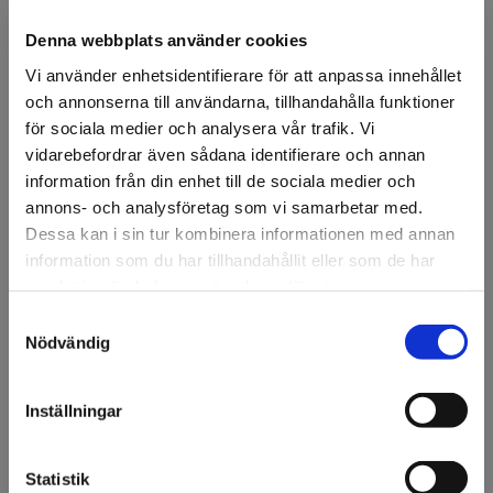
Ansök om konto
Denna webbplats använder cookies
Vi använder enhetsidentifierare för att anpassa innehållet
och annonserna till användarna, tillhandahålla funktioner
Beskrivning
för sociala medier och analysera vår trafik. Vi
vidarebefordrar även sådana identifierare och annan
3M™ Scotchcal™ 50-917 Dark Sahara.
50-serien är en
information från din enhet till de sociala medier och
polymer kalendrerad mellanklassfolie med klart,
annons- och analysföretag som vi samarbetar med.
permanent häftämne. Lättskuren och lättrensad. Finns i
över 40 färger. Lämplig för applicering på plana eller lätt
Dessa kan i sin tur kombinera informationen med annan
kurvade ytor.
information som du har tillhandahållit eller som de har
samlat in när du har använt deras tjänster.
Upp till 5 års MCS-garanti.
Samtyckesval
Välkommen till KA
Utgår efter slutförsäljning.
Nödvändig
Olsson & Gems!
Vi vill göra dig
Inställningar
Specifikation
uppmärksam på att vi
endast säljer till företag.
Fråga om produkt
Statistik