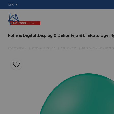
SEK
Folie & Digitalt
Display & Dekor
Tejp & Lim
Kataloger
N
FÖRSTASIDAN
DISPLAY & DEKOR
BALLONGER
BALLONG MINTY GREEN,