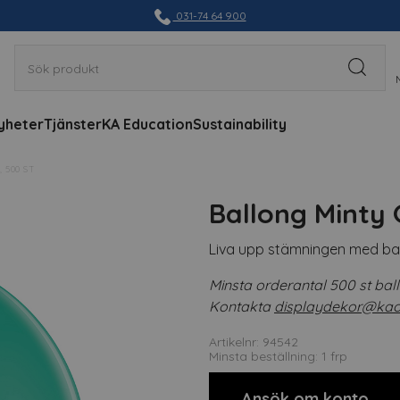
031-74 64 900
yheter
Tjänster
KA Education
Sustainability
 500 ST
Ballong Minty 
Liva upp stämningen med ball
Minsta orderantal 500 st ball
Kontakta
displaydekor@kao
Artikelnr: 94542
Minsta beställning: 1 frp
Ansök om konto