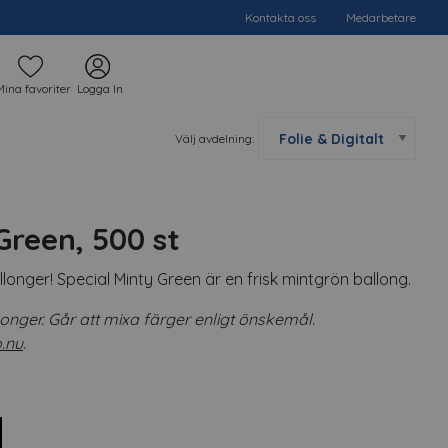
Kontakta oss
Medarbetare
Mina favoriter
Logga In
Välj avdelning:
Green, 500 st
onger! Special Minty Green är en frisk mintgrön ballong.
onger. Går att mixa färger enligt önskemål.
.nu
.