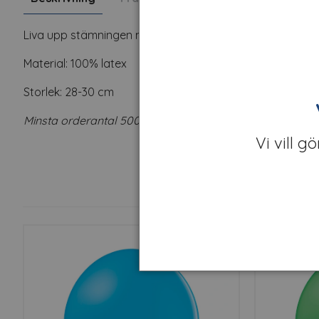
Liva upp stämningen med ballonger! Special Minty Green 
Material: 100% latex
Storlek: 28-30 cm
Minsta orderantal 500 st ballonger. Går att mixa färger
Vi vill g