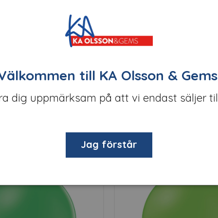
är en frisk mintgrön ballong.
Välkommen till KA Olsson & Gems
 enligt önskemål. Kontakta
displaydekor@kao.nu
.
öra dig uppmärksam på att vi endast säljer til
Relaterade produkter
Jag förstår