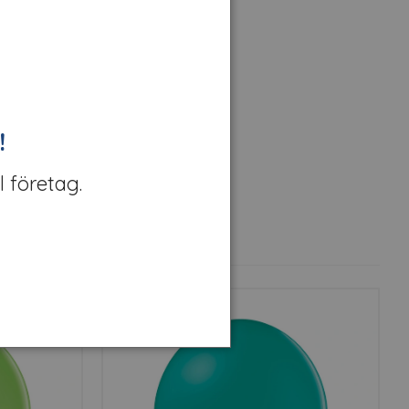
!
l företag.