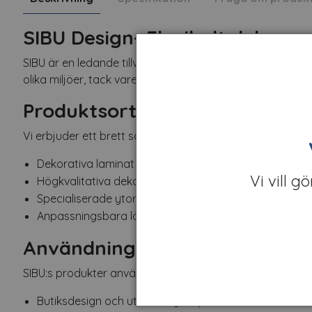
SIBU Design- Flexibelt dekorma
SIBU är en ledande tillverkare av högkvalitativa, dekora
olika miljöer, tack vare SIBU:s mångsidighet, kreativitet 
Produktsortiment
Vi erbjuder ett brett sortiment av SIBU:s produkter inklusi
Dekorativa laminat och ytor med olika texturer och m
Vi vill g
Högkvalitativa dekorativa paneler för användning in
Specialiserade ytor och beläggningar för butiksinred
Anpassningsbara lösningar för att möta specifika de
Användningsområden
SIBU:s produkter används ofta inom:
Butiksdesign och utställningsmiljöer.