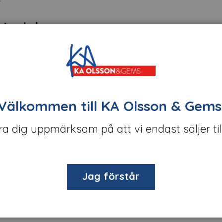
terial.
tiva paneler för olika användningsområden inom inredning och
och unika designlösningar.
ve:
Välkommen till KA Olsson & Gems
önster.
öra dig uppmärksam på att vi endast säljer til
om inredning och möbeldesign.
ning och designprojekt.
signbehov.
Jag förstår