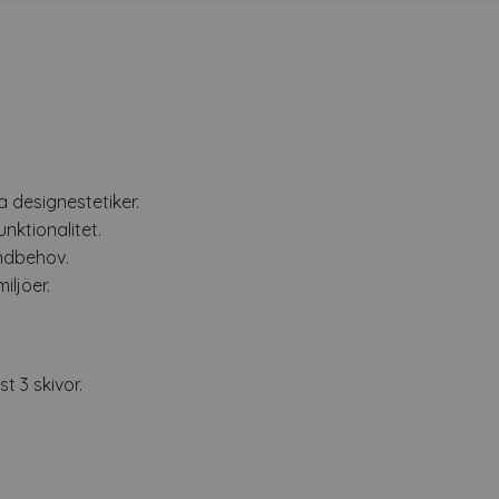
a designestetiker.
nktionalitet.
undbehov.
iljöer.
t 3 skivor.