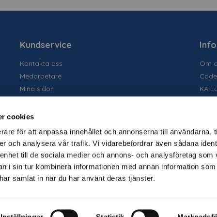
Kundservice
Inf
Kontakta oss
Om o
Medarbetare
Code
Mina sidor
KA E
Ansök om konto
Socia
Allmänna villkor
Susta
r cookies
Personuppgiftspolicy
Tidig
rare för att anpassa innehållet och annonserna till användarna, t
Tjäns
er och analysera vår trafik. Vi vidarebefordrar även sådana ident
Varu
 enhet till de sociala medier och annons- och analysföretag som 
Kata
 i sin tur kombinera informationen med annan information som
e har samlat in när du har använt deras tjänster.
Folie
Disp