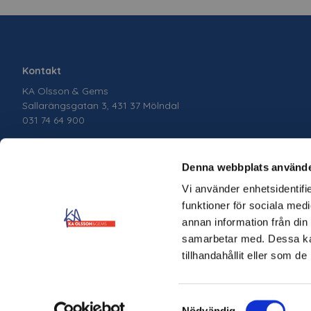
Kontakt
KA Olsson & Gems
Sallarängsgatan 3, 431 37 Mölndal
031 74 64 900
Denna webbplats använde
Vi använder enhetsidentifie
funktioner för sociala medi
annan information från din
samarbetar med. Dessa kan
tillhandahållit eller som d
Samtyckesval
Copyright © 2026 KA Olsson & Gems Skapad med
Vendre