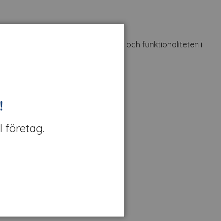
 möbeldesign. Förbättra estetiken och funktionaliteten i
!
l företag.