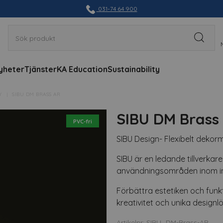
031-74 64 900
yheter
Tjänster
KA Education
Sustainability
Y
SIBU DM BRASS AR
SIBU DM Brass
PVC-fri
SIBU Design- Flexibelt dekorm
SIBU är en ledande tillverkare
användningsområden inom in
Förbättra estetiken och funkti
kreativitet och unika designlö
Artikelnr: SIBU_DM-Brass-AR