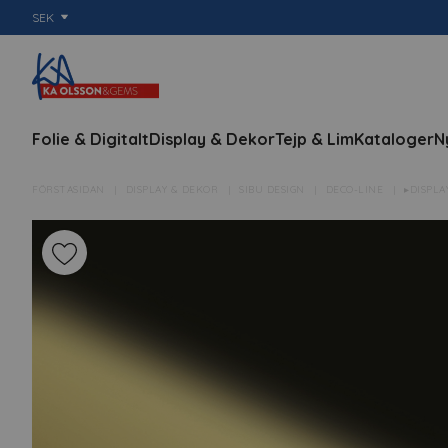
SEK
Folie & Digitalt
Display & Dekor
Tejp & Lim
Kataloger
N
FÖRSTASIDAN
DISPLAY & DEKOR
SIBU DESIGN
DECO-LINE
▸DISPLA