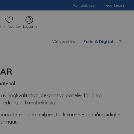
Kontakta oss
Medarbetare
Mina favoriter
Logga In
Välj avdelning:
 AR
aterial.
 av högkvalitativa, dekorativa paneler för olika
redning och möbeldesign.
onaliteten i olika miljöer, tack vare SIBU:s mångsidighet,
sningar.