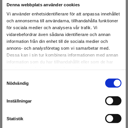
Denna webbplats använder cookies
Vi använder enhetsidentifierare för att anpassa innehållet
och annonserna till användarna, tillhandahålla funktioner
för sociala medier och analysera vår trafik. Vi
vidarebefordrar även sådana identifierare och annan
FÖRSTASIDAN
DISPLAY & DEKOR
DEKOR
DJUR
FISKMÅS, FLYGANDE
information från din enhet till de sociala medier och
Fiskmås, flygande
annons- och analysföretag som vi samarbetar med.
Dessa kan i sin tur kombinera informationen med annan
Fiskmås 24x50cm.
information som du har tillhandahållit eller som de har
samlat in när du har använt deras tjänster.
Artikelnr: 81254
Samtyckesval
Välkommen till KA
Nödvändig
Ansök om konto
Olsson & Gems!
Vi vill göra dig
Inställningar
uppmärksam på att vi
endast säljer till företag.
Beskrivning
Statistik
Fiskmås 24x50cm