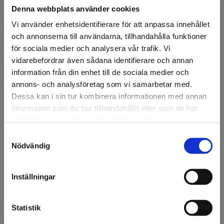
Bredd
Denna webbplats använder cookies
137 cm
152 cm
Vi använder enhetsidentifierare för att anpassa innehållet
och annonserna till användarna, tillhandahålla funktioner
Ansök om konto
för sociala medier och analysera vår trafik. Vi
vidarebefordrar även sådana identifierare och annan
information från din enhet till de sociala medier och
annons- och analysföretag som vi samarbetar med.
Beskrivning
Dessa kan i sin tur kombinera informationen med annan
information som du har tillhandahållit eller som de har
3M™ Scotchcal™ IJ40-114
är en kalendrerad, polymer,
samlat in när du har använt deras tjänster.
printbar folie/laminat för digitalt print. Folien har brett
färgomfång vid printning.
Samtyckesval
Välkommen till KA
Nödvändig
Olsson & Gems!
Förväntad hållbarhet 7 år. Upp till 4 års MCS-garanti.
Rekommenderat laminat: 3M IJ40-114, IJ40-124.
Vi vill göra dig
Inställningar
uppmärksam på att vi
endast säljer till företag.
Specifikation
Statistik