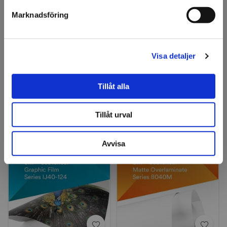
Jag förstår
Fråga om produkt
Marknadsföring
Om tillverkaren
Visa detaljer
Filer
Tillåt alla
Tillåt urval
Relaterade produkter
Avvisa
Mellanklass
Mellanklass