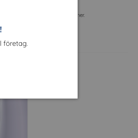
blanka jämna ytor. 180 gr pappersliner.
!
l företag.
Kampanj