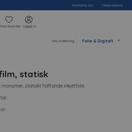
Kontakta oss
Medarbetare
Mina favoriter
Logga In
Välj avdelning:
film, statisk
k monomer, statiskt häftande inkjetfolie.
tar.
or.