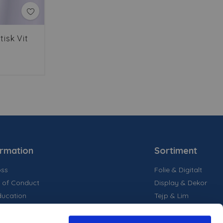
tisk Vit
ormation
Sortiment
ss
Folie & Digitalt
 of Conduct
Display & Dekor
ducation
Tejp & Lim
la medier
inability