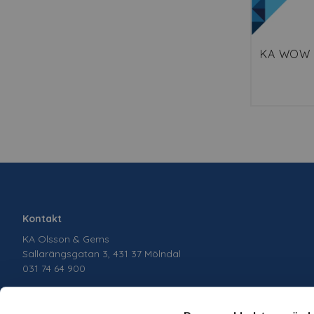
KA WOW S
Kontakt
KA Olsson & Gems
Sallarängsgatan 3, 431 37 Mölndal
031 74 64 900