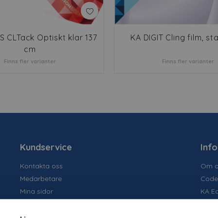
 CLTack Optiskt klar 137
KA DIGIT Cling film, sta
cm
Finns fler varianter
Finns fler varianter
Kundservice
Inf
Kontakta oss
Om o
Medarbetare
Code
Mina sidor
KA E
Ansök om konto
Socia
Allmänna villkor
Susta