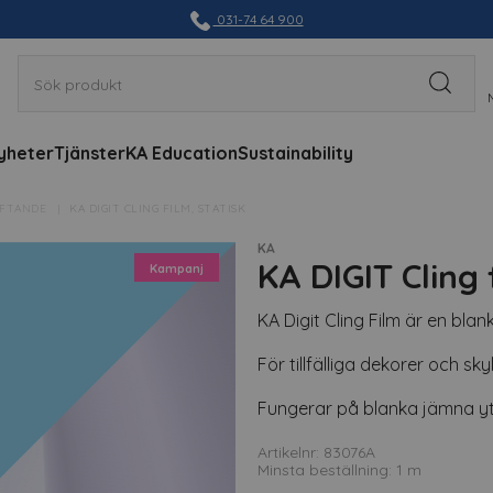
031-74 64 900
yheter
Tjänster
KA Education
Sustainability
ÄFTANDE
KA DIGIT CLING FILM, STATISK
KA
KA DIGIT Cling 
Kampanj
KA Digit Cling Film är en blan
För tillfälliga dekorer och skyl
Fungerar på blanka jämna yt
Artikelnr: 83076A
Minsta beställning: 1 m