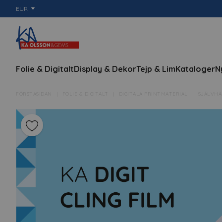
EUR
Folie & Digitalt
Display & Dekor
Tejp & Lim
Kataloger
N
FÖRSTASIDAN
FOLIE & DIGITALT
DIGITALA PRINTMATERIAL
SJÄLVH