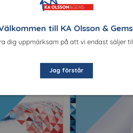
 inkjetfolie. För tillfälliga dekorer och skyltar. Fungerar på 
Välkommen till KA Olsson & Gems
öra dig uppmärksam på att vi endast säljer til
Relaterade produkter
Kampanj
PVC-fri
Jag förstår