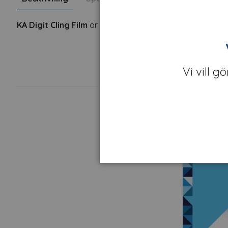
KA Digit Cling Film
är en blank monomer, statiskt häftande
Vi vill g