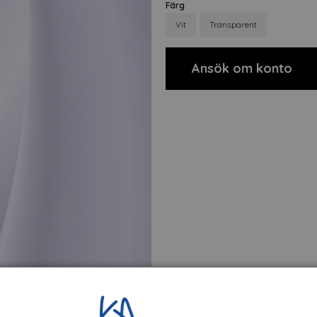
Färg
Vit
Transparent
Ansök om konto
t
Om tillverkaren
Filer