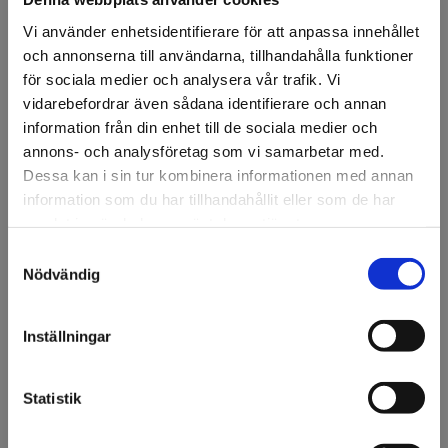
Artikelnr: 84064A
Minsta beställning: 1 m
Vi använder enhetsidentifierare för att anpassa innehållet
och annonserna till användarna, tillhandahålla funktioner
Bredd
för sociala medier och analysera vår trafik. Vi
122 cm
137 cm
vidarebefordrar även sådana identifierare och annan
information från din enhet till de sociala medier och
Ansök om konto
annons- och analysföretag som vi samarbetar med.
Dessa kan i sin tur kombinera informationen med annan
information som du har tillhandahållit eller som de har
samlat in när du har använt deras tjänster.
Beskrivning
Samtyckesval
Välkommen till KA
3M™ Scotchcal™ 3649 är ett transparent, matt laminat
Nödvändig
Olsson & Gems!
för golv. Används över tryckt golvgrafik för att göra den
slitstark och säker att gå på. Tål vanlig gångtrafik men är
Vi vill göra dig
Inställningar
främst till för korttidsapplikationer inomhus. Utmärkt vid
uppmärksam på att vi
evenemang, mässor eller butiksgolv.
endast säljer till företag.
Statistik
Specifikation
Jag förstår