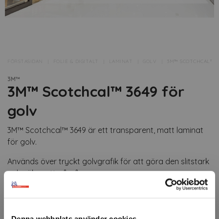
FÖRSTASIDAN
FOLIE & DIGITALT
LAMINAT
GOLV
3M™ SCOTCHCAL™ 3
3M™
3M™ Scotchcal™ 3649 för
golv
3M™ Scotchcal™ 3649 är ett transparent, matt laminat
för golv.
Används över tryckt golvgrafik för att göra den slitstark
och säker att gå på.
Tål vanlig gångtrafik men är främst till för
korttidsapplikationer inomhus.
Denna webbplats använder cookies