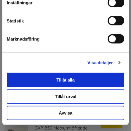
Vi vill göra dig
Inställningar
Fordonsdekor
uppmärksam på att vi
Fönsterdekor
endast säljer till företag.
Dekaler och kampanjmaterial
Statistik
Viss lagerhållning, annars beställningsvara
Jag förstår
Marknadsföring
Specifikation
Fråga om produkt
Visa detaljer
Om tillverkaren
Tillåt alla
Tillåt urval
Tillbehör
Avvisa
Nekoosa PerfectMask Plus
Finns i lager
Premium
| GXP-850 Mediumhäftande