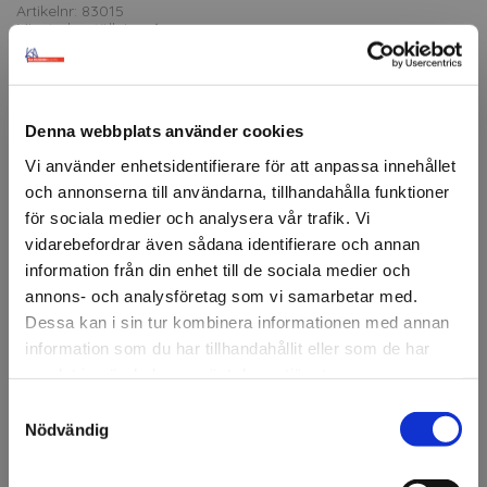
Artikelnr: 83015
Minsta beställning: 1 m
Ansök om konto
Denna webbplats använder cookies
Vi använder enhetsidentifierare för att anpassa innehållet
Beskrivning
och annonserna till användarna, tillhandahålla funktioner
för sociala medier och analysera vår trafik. Vi
KA 3000 är en monomerisk PVC-folie som används för
vidarebefordrar även sådana identifierare och annan
skyltning, dekaler och enklare fordonsdekor. Semi-
permanent adhesiv vilket innebär att folien sitter stabilt
information från din enhet till de sociala medier och
under användning men kan tas bort utan att lämna
annons- och analysföretag som vi samarbetar med.
rester. Utmärkt att skära och rensa.
Dessa kan i sin tur kombinera informationen med annan
information som du har tillhandahållit eller som de har
Tack vare sin flexibilitet och formbarhet kan folien
samlat in när du har använt deras tjänster.
användas på både plana och lätt böjda ytor. Lämpar sig
för både inom- och utomhusbruk och har en medellång
Samtyckesval
Välkommen till KA
livslängd,
Nödvändig
Olsson & Gems!
Användningsområden: