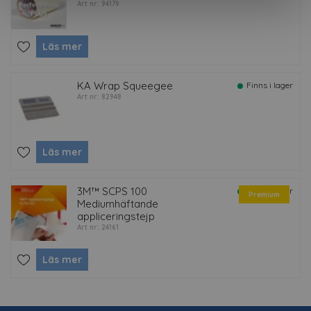
Art nr: 94179
Läs mer
KA Wrap Squeegee
Finns i lager
Art nr: 82948
Läs mer
3M™ SCPS 100
Finns i lager
Premium
Mediumhäftande
appliceringstejp
Art nr: 24161
Läs mer