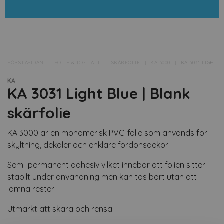
FÖRSTASIDAN
FOLIE & DIGITALT
SKÄRFOLIE
KA 3000
KA 3031 LIGHT 
KA
KA 3031 Light Blue | Blank
skärfolie
KA 3000 är en monomerisk PVC-folie som används för
skyltning, dekaler och enklare fordonsdekor.
Semi-permanent adhesiv vilket innebär att folien sitter
stabilt under användning men kan tas bort utan att
lämna rester.
Utmärkt att skära och rensa.