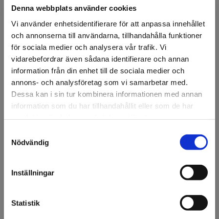
Denna webbplats använder cookies
Vi använder enhetsidentifierare för att anpassa innehållet
och annonserna till användarna, tillhandahålla funktioner
för sociala medier och analysera vår trafik. Vi
vidarebefordrar även sådana identifierare och annan
FÖRSTASIDAN
DISPLAY & DEKOR
DEKOR
VÅR & SOMMAR
▸TRÄDGÅRD
information från din enhet till de sociala medier och
Gräsbunt Ø 25cm, 75cm
annons- och analysföretag som vi samarbetar med.
Dessa kan i sin tur kombinera informationen med annan
Gräsbunt Ø 25cm, 75 cm.
information som du har tillhandahållit eller som de har
samlat in när du har använt deras tjänster.
Artikelnr: 94878
Samtyckesval
Välkommen till KA
Nödvändig
Ansök om konto
Olsson & Gems!
Vi vill göra dig
Inställningar
uppmärksam på att vi
endast säljer till företag.
Beskrivning
Statistik
Gräsbunt Ø 25cm, 75 cm