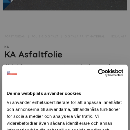
FÖRSTASIDAN
FOLIE & DIGITALT
DIGITALA PRINTMATERIAL
GOLV, ASFAL
KA
KA Asfaltfolie
KA Asfaltsfolie är en specialfolie för trottoarer och vägar
gjorda av asfalt eller sten.
Behöver ej lamineras.
Denna webbplats använder cookies
Halktest enligt DIN 51130.
Vi använder enhetsidentifierare för att anpassa innehållet
Artikelnr: 93734
och annonserna till användarna, tillhandahålla funktioner
Minsta beställning: 1 m
för sociala medier och analysera vår trafik. Vi
vidarebefordrar även sådana identifierare och annan
Ansök om konto