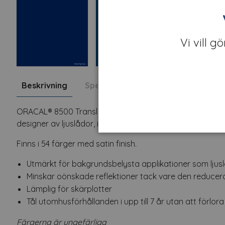
Vi vill g
Beskrivning
Specifikation
Fråga om produk
ORACAL® 8500 Translucent Cal är en PVC-film särskilt d
designer av ljuslådor, invändigt belysta skyltar samt b
Finns i 54 färger med satin finish.
Utmärkt för bakgrundsbelysta applikationer som ljusl
Minskar oönskade reflektioner tack vare den reduce
Lämplig för skärplotter
Tål utomhusförhållanden i upp till 7 år utan att förlo
Färgerna är ungefärliga