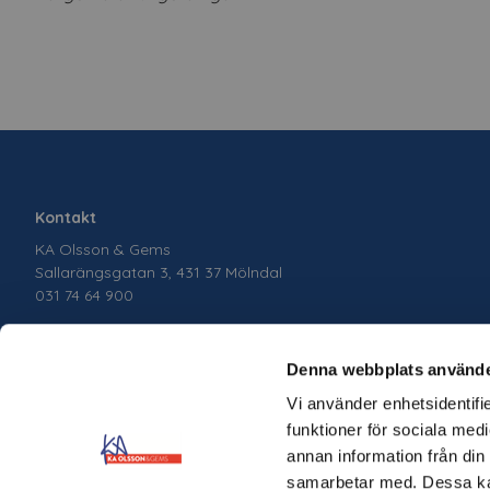
Kontakt
KA Olsson & Gems
Sallarängsgatan 3, 431 37 Mölndal
031 74 64 900
Denna webbplats använde
Vi använder enhetsidentifie
funktioner för sociala medi
annan information från din
samarbetar med. Dessa kan