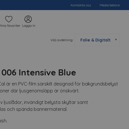
Kontakta oss
Medarbetare
Mina favoriter
Logga In
Välj avdelning:
006 Intensive Blue
l är en PVC-film särskilt designad för bakgrundsbelyst
ioner där ljusgenomsläpp är önskvärt.
v ljuslådor, invändigt belysta skyltar samt
glas och spända bannermaterial.
ish.