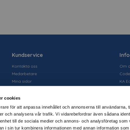
Kundservice
Inf
Kontakta oss
Om o
Medarbetare
Code
Mina sidor
KA E
Ansök om konto
Socia
Allmänna villkor
Susta
r cookies
Personuppgiftspolicy
Tidig
rare för att anpassa innehållet och annonserna till användarna, t
Tjäns
er och analysera vår trafik. Vi vidarebefordrar även sådana ident
Varu
 enhet till de sociala medier och annons- och analysföretag som 
Kata
 i sin tur kombinera informationen med annan information som