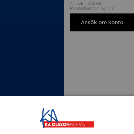
Artikelnr: 302942
Minsta beställning: 1 m
Ansök om konto