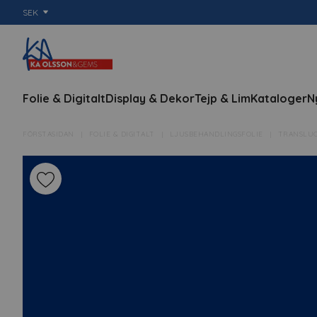
SEK
Folie & Digitalt
Display & Dekor
Tejp & Lim
Kataloger
N
FÖRSTASIDAN
FOLIE & DIGITALT
LJUSBEHANDLINGSFOLIE
TRANSLU