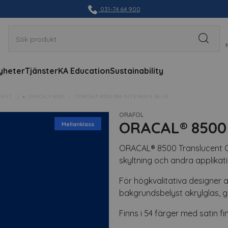
031-74 64 900
yheter
Tjänster
KA Education
Sustainability
CENT
▸ ORACAL® 8500
ORACAL® 8500 006 INTENSIVE BLUE
ORAFOL
ORACAL® 8500 
Mellanklass
ORACAL® 8500 Translucent Ca
skyltning och andra applikat
För högkvalitativa designer a
bakgrundsbelyst akrylglas, 
Finns i 54 färger med satin fin