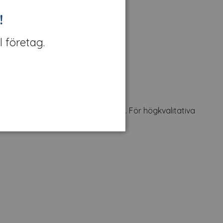
!
l företag.
r där ljusgenomsläpp är önskvärt. För högkvalitativa