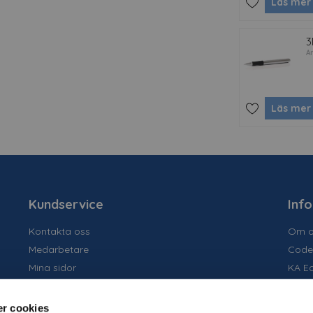
Läs mer
3
Ar
Läs mer
Kundservice
Inf
Kontakta oss
Om o
Medarbetare
Code
Mina sidor
KA E
Ansök om konto
Socia
Allmänna villkor
Susta
r cookies