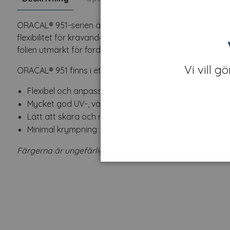
ORACAL® 951-serien är en premium, gjuten PVC-folie som
flexibilitet för krävande applikationer. Tack vare sin tu
folien utmärkt för fordonsdekor, skyltproduktion och l
Vi vill g
ORACAL® 951 finns i ett brett urval av färger och ytfinish
Flexibel och anpassad för både släta och komplexa yto
Mycket god UV-, väder- och kemikaliebeständighet
Lätt att skära och rensa
Minimal krympning
Färgerna är ungefärliga.