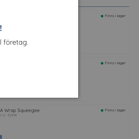
urface Cleaner II 1 L
Finns i lager
rt nr: 77933
!
l företag.
A Torkduk, luddfri, vit, 500 ark
Finns i lager
rt nr: 301561
A Wrap Squeegee
Finns i lager
rt nr: 82948