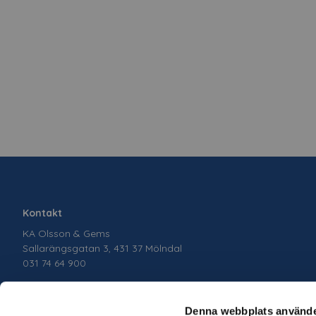
Kontakt
KA Olsson & Gems
Sallarängsgatan 3, 431 37 Mölndal
031 74 64 900
Denna webbplats använde