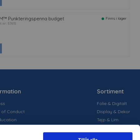
M™ Punkteringspenna budget
Finns i lager
t nr: 57615
ormation
Sortiment
ss
Folie & Digitalt
 of Conduct
Display & Dekor
ducation
Tejp & Lim
la medier
inability
Tillåt alla