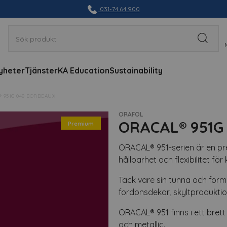
031-74 64 900
yheter
Tjänster
KA Education
Sustainability
 951G 048 BORDEAUX
ORAFOL
ORACAL® 951G
Premium
ORACAL® 951-serien är en pre
hållbarhet och flexibilitet fö
Tack vare sin tunna och form
fordonsdekor, skyltprodukti
ORACAL® 951 finns i ett brett 
och metallic.