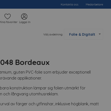
Kontakta oss
Medarbetare
Mina favoriter
Logga In
Välj avdelning:
 048 Bordeaux
mium, gjuten PVC-folie som erbjuder exceptionell
r krävande applikationer.
bara konstruktion lämpar sig folien utmärkt för
on och långvarig utomhusreklam.
urval av färger och ytfinishar, inklusive högblank, matt