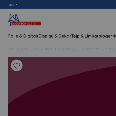
SEK
Folie & Digitalt
Display & Dekor
Tejp & Lim
Kataloger
N
FÖRSTASIDAN
FOLIE & DIGITALT
SKÄRFOLIE
ORACAL® 951
ORACAL®