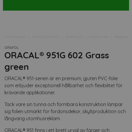
FÖRSTASIDAN
FOLIE & DIGITALT
SKÄRFOLIE
ORACAL® 951
ORACAL® 95
ORAFOL
ORACAL® 951G 602 Grass
green
ORACAL® 951-serien är en premium, gjuten PVC-folie
som erbjuder exceptionell hållbarhet och flexibilitet för
krävande applikationer.
Tack vare sin tunna och formbara konstruktion lämpar
sig folien utmärkt för fordonsdekor, skyltproduktion och
långvarig utomhusreklam.
ORACAL® 951 finns i ett brett urval av färger och