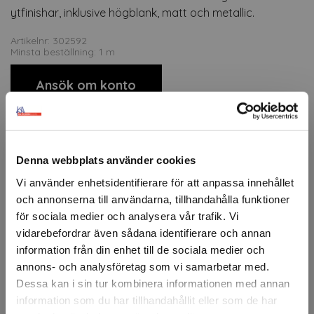
ytfinishar, inklusive högblank, matt och metallic.
Artikelnr: 302592
Minsta beställning: 1 m
Ansök om konto
Beskrivning
Denna webbplats använder cookies
ORACAL® 951-serien är en premium, gjuten PVC-folie som
Vi använder enhetsidentifierare för att anpassa innehållet
erbjuder exceptionell hållbarhet och flexibilitet för
och annonserna till användarna, tillhandahålla funktioner
krävande applikationer. Tack vare sin tunna och formbara
för sociala medier och analysera vår trafik. Vi
konstruktion lämpar sig folien utmärkt för fordonsdekor,
vidarebefordrar även sådana identifierare och annan
skyltproduktion och långvarig utomhusreklam.
information från din enhet till de sociala medier och
ORACAL® 951 finns i ett brett urval av färger och
annons- och analysföretag som vi samarbetar med.
ytfinishar, inklusive högblank, matt och metallic.
Dessa kan i sin tur kombinera informationen med annan
information som du har tillhandahållit eller som de har
Flexibel och anpassad för både släta och komplexa