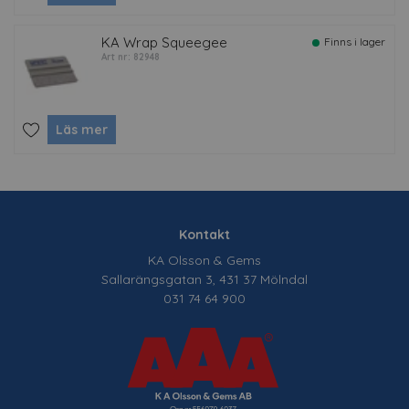
KA Wrap Squeegee
Finns i lager
Art nr: 82948
Läs mer
Kontakt
KA Olsson & Gems
Sallarängsgatan 3, 431 37 Mölndal
031 74 64 900