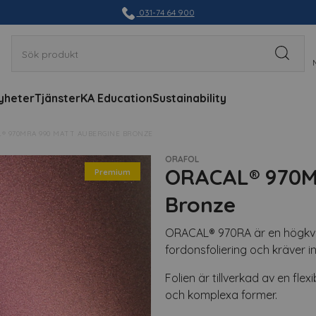
031-74 64 900
yheter
Tjänster
KA Education
Sustainability
® 970MRA 990 MATT AUBERGINE BRONZE
ORAFOL
ORACAL® 970M
Premium
Bronze
ORACAL® 970RA är en högkvali
fordonsfoliering och kräver i
Folien är tillverkad av en fle
och komplexa former.