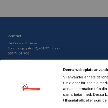
Kontakt
KA Olsson & Gems
Sallarängsgatan 3, 431 37 Mölndal
031 74 64 900
Denna webbplats använde
Vi använder enhetsidentifie
funktioner för sociala medi
annan information från din
samarbetar med. Dessa kan
tillhandahållit eller som d