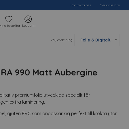
Kontakta oss
Medarbetare
Mina favoriter
Logga In
Välj avdelning:
RA 990 Matt Aubergine
tativ premiumfolie utvecklad speciellt för
ngen extra laminering.
xibel, gjuten PVC som anpassar sig perfekt till krökta ytor