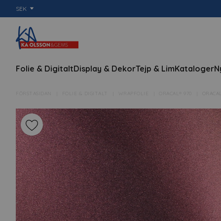
SEK
Folie & Digitalt
Display & Dekor
Tejp & Lim
Kataloger
N
FÖRSTASIDAN
FOLIE & DIGITALT
WRAPFOLIE
ORACAL® 970
ORACAL