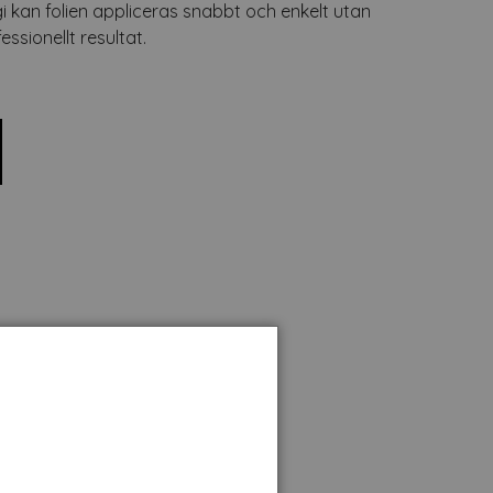
i kan folien appliceras snabbt och enkelt utan
essionellt resultat.
Tillbehör