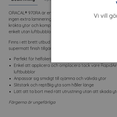
ORACAL® 970RA är en högkvalitativ premiumfolie utveckla
Vi vill g
ingen extra laminering. Folien är tillverkad av en flexibel
krökta ytor och komplexa former. Tack vare RapidAir®-te
enkelt utan luftbubblor, vilket ger ett professionellt result
Finns i ett brett utbud av färger och ytor, inklusive båd
supermatt finish tillgänglig i svart.
Perfekt för helfoliering av fordon, inget behov av extr
Enkel att applicera och omplacera tack vare RapidAir®
luftbubblor
Anpassar sig smidigt till ojämna och välvda ytor
Slitstark och reptålig yta som håller länge
Lätt att ta bort med rätt utrustning utan att skada y
Färgerna är ungefärliga