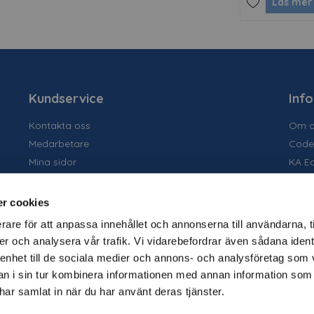
Läs mer
Kundservice
Inf
Kontakta oss
Om o
Medarbetare
Code
Mina sidor
KA E
Ansök om konto
Socia
Allmänna villkor
Susta
r cookies
Personuppgiftspolicy
Tidig
rare för att anpassa innehållet och annonserna till användarna, t
Tjäns
er och analysera vår trafik. Vi vidarebefordrar även sådana ident
Varu
 enhet till de sociala medier och annons- och analysföretag som 
Kata
 i sin tur kombinera informationen med annan information som
e har samlat in när du har använt deras tjänster.