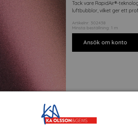
Tack vare RapidAir®-teknolog
luftbubblor, vilket ger ett prof
Artikelnr: 302438
Minsta beställning: 1 m
Ansök om konto
t
Om tillverkaren
Filer