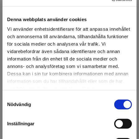
Denna webbplats använder cookies
Vi använder enhetsidentifierare för att anpassa innehållet
och annonserna till användarna, tillhandahålla funktioner
FÖRSTASIDAN
FOLIE & DIGITALT
VERKTYG OCH TILLBEHÖR
KNIVAR OCH
för sociala medier och analysera vår trafik. Vi
OLFA
vidarebefordrar även sådana identifierare och annan
Rotary cutter rullkniv
information från din enhet till de sociala medier och
annons- och analysföretag som vi samarbetar med.
Olfa Rotary Cutter.
Dessa kan i sin tur kombinera informationen med annan
information som du har tillhandahållit eller som de har
Rullkniv.
samlat in när du har använt deras tjänster.
Diameter: 60mm.
Samtyckesval
Välkommen till KA
Nödvändig
Artikelnr: 50872
Olsson & Gems!
Minsta beställning: 1 st
Vi vill göra dig
Inställningar
Ansök om konto
uppmärksam på att vi
endast säljer till företag.