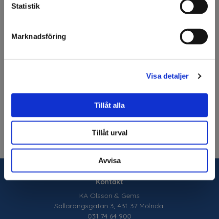
Statistik
Jag förstår
Beskrivning
Marknadsföring
Olfa Rotary Cutter.
Rullkniv.
Diameter: 60mm
Visa detaljer
Fråga om produkt
Tillåt alla
Tillåt urval
Avvisa
Kontakt
KA Olsson & Gems
Sallarängsgatan 3, 431 37 Mölndal
031 74 64 900