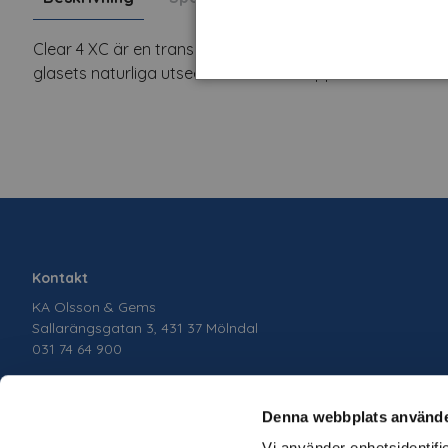
Clear 4 XC är en transparent säkerhetsfilm som förstärker g
glasets naturliga utseende. Enkel att applicera. Säkerhets
Kontakt
KA Olsson & Gems
Sallarängsgatan 3, 431 37 Mölndal
031 74 64 900
Denna webbplats använde
Vi använder enhetsidentifie