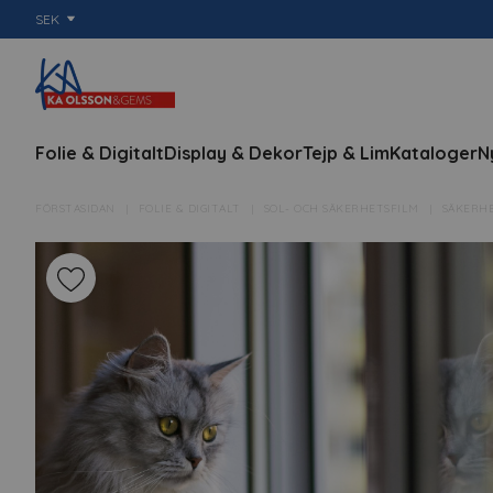
SEK
Folie & Digitalt
Display & Dekor
Tejp & Lim
Kataloger
N
FÖRSTASIDAN
FOLIE & DIGITALT
SOL- OCH SÄKERHETSFILM
SÄKERHE