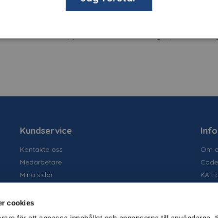
las och hjälper till att förhindra att glassplitter sprids vid s
filmen blockerar upp till 99% av UV-strålningen, vilket även hj
Kundservice
Inf
Kontakta oss
Om o
Medarbetare
Code
Mina sidor
KA E
Ansök om konto
Socia
Allmänna villkor
Susta
r cookies
Personuppgiftspolicy
Tidig
rare för att anpassa innehållet och annonserna till användarna, t