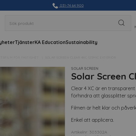
031-74 64 900
yheter
Tjänster
KA Education
Sustainability
TSFILM FÖR FASTIGHET
SOLAR SCREEN CLEAR 4XC 125MIC EXTERIÖR
SOLAR SCREEN
Solar Screen C
Clear 4 XC är en transparent 
förhindra att glassplitter spri
Filmen är helt klar och påver
Enkel att applicera.
Artikelnr: 303302A