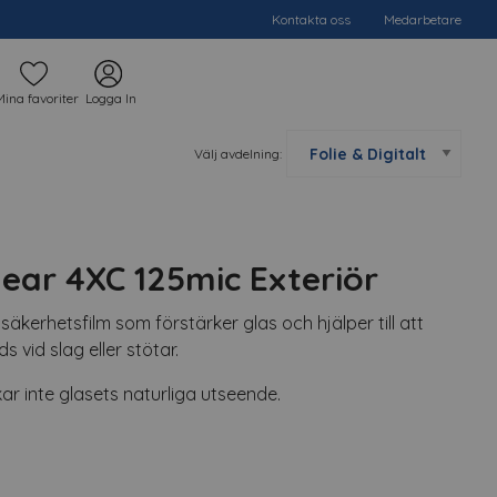
Kontakta oss
Medarbetare
Mina favoriter
Logga In
Välj avdelning:
lear 4XC 125mic Exteriör
säkerhetsfilm som förstärker glas och hjälper till att
ds vid slag eller stötar.
kar inte glasets naturliga utseende.