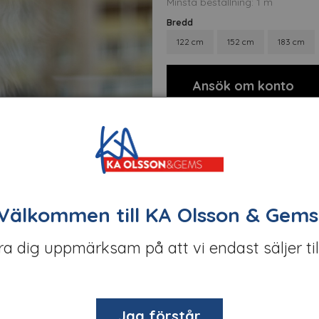
Minsta beställning: 1 m
Bredd
122 cm
152 cm
183 cm
Ansök om konto
Välkommen till KA Olsson & Gems
öra dig uppmärksam på att vi endast säljer til
Jag förstår
t
Om tillverkaren
Filer