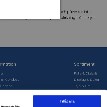
lag eller stötar. Filmen är helt klar och påverkar inte
älper till att skydda inredning mot blekning från solljus
ormation
Sortiment
ss
Folie & Digitalt
 of Conduct
Display & Dekor
ducation
Tejp & Lim
la medier
inability
Tillåt alla
are projekt
illhandahålla