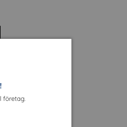
!
l företag.