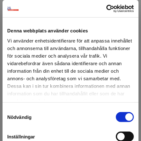
Denna webbplats använder cookies
FÖRSTASIDAN
DISPLAY & DEKOR
DEKOR
KONSTVÄXTER
SOMMARGIRL
Vi använder enhetsidentifierare för att anpassa innehållet
och annonserna till användarna, tillhandahålla funktioner
Sommargirlang 160cm
för sociala medier och analysera vår trafik. Vi
vidarebefordrar även sådana identifierare och annan
Dekorativ girlang i konstsilke och plast, 160 cm lång och
information från din enhet till de sociala medier och
flexibel.
annons- och analysföretag som vi samarbetar med.
Dessa kan i sin tur kombinera informationen med annan
Lämplig för olika inomhusmiljöer.
information som du har tillhandahållit eller som de har
Passar för säsongsbaserade arrangemang.
samlat in när du har använt deras tjänster.
Samtyckesval
Välkommen till KA
Artikelnr: 301375
Nödvändig
Minsta beställning: 1 st
Olsson & Gems!
Ansök om konto
Vi vill göra dig
Inställningar