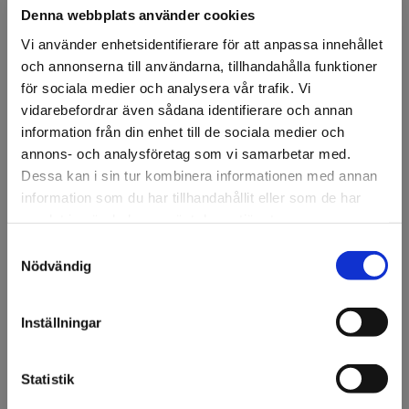
Denna webbplats använder cookies
Vi använder enhetsidentifierare för att anpassa innehållet
och annonserna till användarna, tillhandahålla funktioner
för sociala medier och analysera vår trafik. Vi
vidarebefordrar även sådana identifierare och annan
FÖRSTASIDAN
DISPLAY & DEKOR
DEKOR
KONSTVÄXTER
VALLMOGIRL
information från din enhet till de sociala medier och
Vallmogirlang 180cm Orange
annons- och analysföretag som vi samarbetar med.
Dessa kan i sin tur kombinera informationen med annan
Vallmo girlang 180 cm, orange.
information som du har tillhandahållit eller som de har
samlat in när du har använt deras tjänster.
Artikelnr: 95590
Samtyckesval
Välkommen till KA
Nödvändig
Ansök om konto
Olsson & Gems!
Vi vill göra dig
Inställningar
uppmärksam på att vi
endast säljer till företag.
Beskrivning
Statistik
Vallmo girlang 180 cm, orange