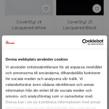
CoverStyl J4
CoverStyl J5
Lacquered White
Lacquered Black
Premium
Premium
Denna webbplats använder cookies
Vi använder enhetsidentifierare för att anpassa innehållet
och annonserna till användarna, tillhandahålla funktioner
för sociala medier och analysera vår trafik. Vi
vidarebefordrar även sådana identifierare och annan
information från din enhet till de sociala medier och
annons- och analysföretag som vi samarbetar med.
CoverStyl K1 Black Mat
CoverStyl K4 Khaki
Dessa kan i sin tur kombinera informationen med annan
information som du har tillhandahållit eller som de har