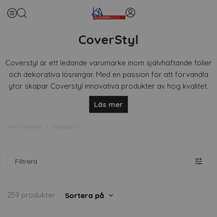
CoverStyl
Coverstyl är ett ledande varumärke inom självhäftande folier
och dekorativa lösningar. Med en passion för att förvandla
ytor skapar Coverstyl innovativa produkter av hög kvalitet.
Läs mer
Det breda utbudet av färger, mönster och texturer gör det
möjligt för användare att skapa personliga och estetiskt
tilltalande miljöer. Coverstyl representerar en kombination av
FÖRSTASIDAN
COVERSTYL
stil, hållbarhet och enkel applicering.
Filtrera
259 produkter
Sortera på