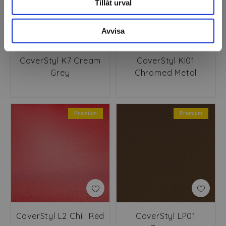
Tillåt urval
Avvisa
CoverStyl K7 Cream
CoverStyl KI01
Grey
Chromed Metal
Premium
Premium
CoverStyl L2 Chili Red
CoverStyl LP01