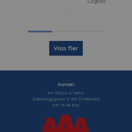
Cognac
Visa fler
Kontakt
KA Olsson & Gems
Sallarängsgatan 3, 431 37 Mölndal
031 74 64 900