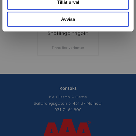
Tillåt urval
Avvisa
Snöflinga frigolit
Finns fler varianter
Kontakt
KA Olsson & Gems
Sallarängsgatan 3, 431 37 Mölndal
031 74 64 900