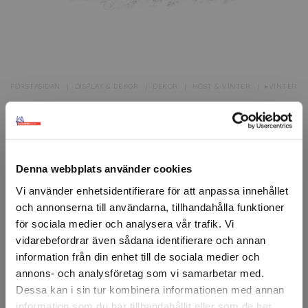
FÖRSTASIDAN
DISPLAY & DEKOR
DEKOR
HÖST & VINTER
▸VINTER
Dekorationssnö
Konstgjord snö som är lätt att sprida ut.
Denna webbplats använder cookies
Snökornen har en diameter på 5 mm.
Vi använder enhetsidentifierare för att anpassa innehållet
Artikelnr: 63391A
och annonserna till användarna, tillhandahålla funktioner
Vikt
för sociala medier och analysera vår trafik. Vi
vidarebefordrar även sådana identifierare och annan
100 gram
500 gram
information från din enhet till de sociala medier och
annons- och analysföretag som vi samarbetar med.
Ansök om konto
Dessa kan i sin tur kombinera informationen med annan
information som du har tillhandahållit eller som de har