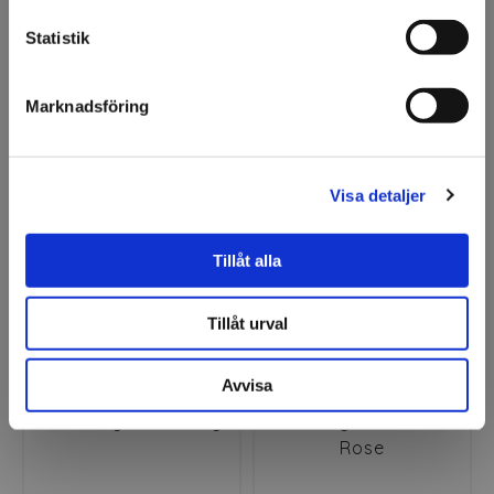
endast säljer till företag.
Statistik
Jag förstår
CoverStyl LP05 Toffee
CoverStyl LP06 Pearl
Marknadsföring
Grey
Visa detaljer
Premium
Premium
Tillåt alla
Tillåt urval
Avvisa
CoverStyl LP07 Ivory
CoverStyl LP08 Blush
Rose