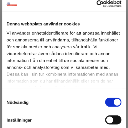
Premium
Premium
Denna webbplats använder cookies
Vi använder enhetsidentifierare för att anpassa innehållet
och annonserna till användarna, tillhandahålla funktioner
för sociala medier och analysera vår trafik. Vi
vidarebefordrar även sådana identifierare och annan
information från din enhet till de sociala medier och
CoverStyl LP03 Indigo
CoverStyl LP04
annons- och analysföretag som vi samarbetar med.
Graphite
Dessa kan i sin tur kombinera informationen med annan
information som du har tillhandahållit eller som de har
samlat in när du har använt deras tjänster.
Premium
Premium
Samtyckesval
Välkommen till KA
Nödvändig
Olsson & Gems!
Vi vill göra dig
Inställningar
uppmärksam på att vi