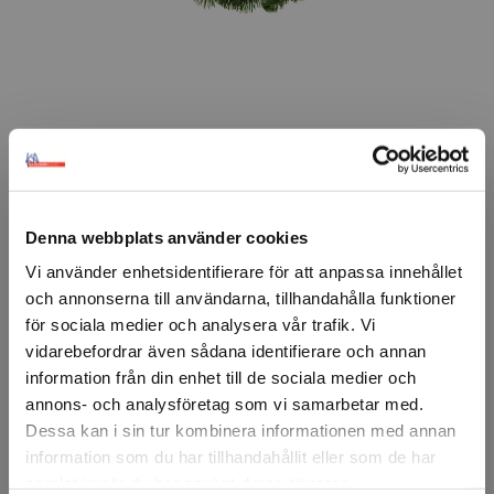
FÖRSTASIDAN
DISPLAY & DEKOR
DEKOR
JUL
▸GRANAR
GRANKRAN
Grankrans Deluxe
Grön grankrans som är brandsäker.
Denna webbplats använder cookies
Vi använder enhetsidentifierare för att anpassa innehållet
Artikelnr: 98112A
och annonserna till användarna, tillhandahålla funktioner
Diameter
för sociala medier och analysera vår trafik. Vi
60 cm
90 cm
120 cm
vidarebefordrar även sådana identifierare och annan
information från din enhet till de sociala medier och
annons- och analysföretag som vi samarbetar med.
Ansök om konto
Dessa kan i sin tur kombinera informationen med annan
information som du har tillhandahållit eller som de har
samlat in när du har använt deras tjänster.