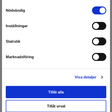
Beskrivning
Samtyckesval
Välkommen till KA
Nödvändig
Olsson & Gems!
Grön grankrans som är brandsäker
Vi vill göra dig
Inställningar
uppmärksam på att vi
Fråga om produkt
endast säljer till företag.
Statistik
Jag förstår
Marknadsföring
Relaterade produkter
Visa detaljer
Tillåt alla
Tillåt urval