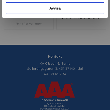
Avvisa
Julgran
Julgran med
metallstativ 300cm
Finns fler varianter
Kontakt
KA Olsson & Gems
Sallarängsgatan 3, 431 37 Mölndal
031 74 64 900