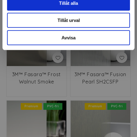
Tillåt alla
Premium
PVC-fri
Premium
PVC-fri
Tillåt urval
Avvisa
3M™ Fasara™ Frost
3M™ Fasara™ Fusion
Walnut Smoke
Pearl SH2CSFP
SH2PTFWS
Premium
PVC-fri
Premium
PVC-fri