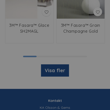
3M™ Fasara™ Glace
3M™ Fasara™ Grain
SH2MAGL
Champagne Gold
SH2CSGC
Visa fler
Kontakt
KA Olsson & Gems