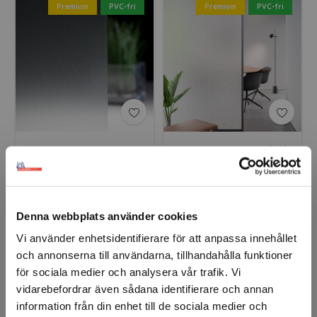
Premium
PVC-fri
Premium
PVC-fri
3M™ Fasara™ Essen
3M™ Fasara™ Fibril
SH2EMES
SH2PTFB
Denna webbplats använder cookies
Premium
PVC-fri
Premium
PVC-fri
Vi använder enhetsidentifierare för att anpassa innehållet
och annonserna till användarna, tillhandahålla funktioner
för sociala medier och analysera vår trafik. Vi
vidarebefordrar även sådana identifierare och annan
information från din enhet till de sociala medier och