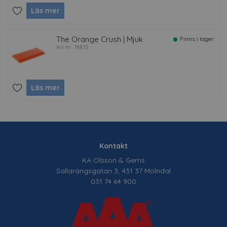
Läs mer
The Orange Crush | Mjuk
Finns i lager
Art nr: 78835
Läs mer
Kontakt
KA Olsson & Gems
Sallarängsgatan 3, 431 37 Mölndal
031 74 64 900