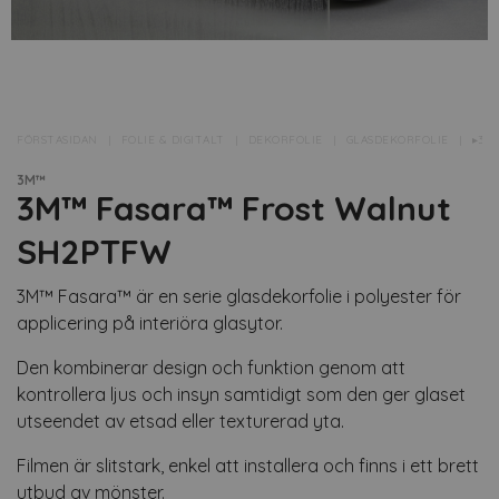
FÖRSTASIDAN
FOLIE & DIGITALT
DEKORFOLIE
GLASDEKORFOLIE
▸3M
3M™
3M™ Fasara™ Frost Walnut
SH2PTFW
3M™ Fasara™ är en serie glasdekorfolie i polyester för
applicering på interiöra glasytor.
Den kombinerar design och funktion genom att
kontrollera ljus och insyn samtidigt som den ger glaset
utseendet av etsad eller texturerad yta.
Filmen är slitstark, enkel att installera och finns i ett brett
utbud av mönster.