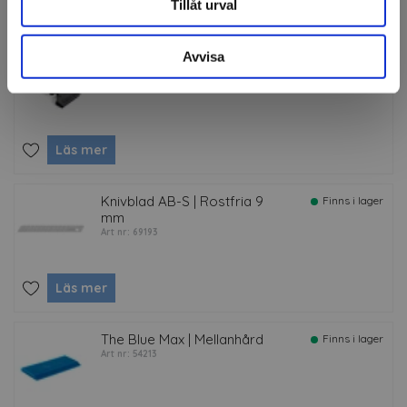
Tillåt urval
Tillbehör
Avvisa
Fusion-5 handtag
Finns i lager
Art nr: 78836
Läs mer
Knivblad AB-S | Rostfria 9
Finns i lager
mm
Art nr: 69193
Läs mer
The Blue Max | Mellanhård
Finns i lager
Art nr: 54213