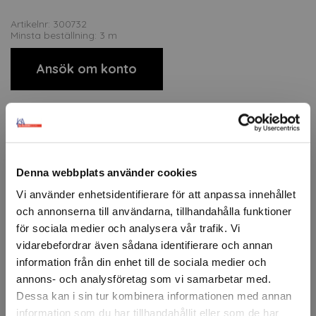
Artikelnr: 300732
Minsta beställning: 3 m
Ansök om konto
Beskrivning
3M™ Fasara™ är en serie glasdekorfolie i polyester för
Denna webbplats använder cookies
applicering på interiöra glasytor. Den kombinerar design
och funktion genom att kontrollera ljus och insyn
Vi använder enhetsidentifierare för att anpassa innehållet
samtidigt som den ger glaset utseendet av etsad eller
och annonserna till användarna, tillhandahålla funktioner
texturerad yta. Filmen är slitstark, enkel att installera och
för sociala medier och analysera vår trafik. Vi
finns i ett brett utbud av mönster.
vidarebefordrar även sådana identifierare och annan
3M™ Fasara™ blockerar dessutom upp till 99 % av UV-
information från din enhet till de sociala medier och
strålning för att minska blekning av interiörer. Typiska
annons- och analysföretag som vi samarbetar med.
användningsområden är konferensrum, kontorsavskiljare,
Dessa kan i sin tur kombinera informationen med annan
entréer, glaspartier och andra interiöra glasytor där man
information som du har tillhandahållit eller som de har