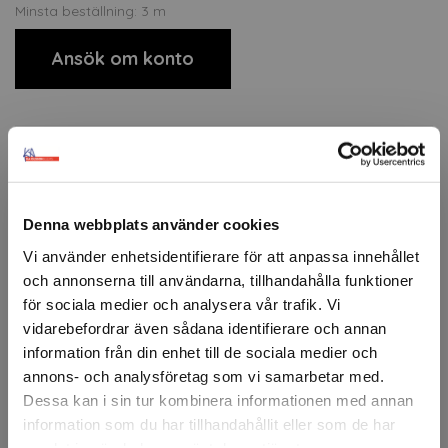
Minsta beställning: 3 m
Ansök om konto
Beskrivning
3M™ Fasara™ är en serie glasdekorfolie i polyester för
applicering på interiöra glasytor. Den kombinerar design
Denna webbplats använder cookies
och funktion genom att kontrollera ljus och insyn
samtidigt som den ger glaset utseendet av etsad eller
Vi använder enhetsidentifierare för att anpassa innehållet
texturerad yta. Filmen är slitstark, enkel att installera och
och annonserna till användarna, tillhandahålla funktioner
finns i ett brett utbud av mönster.
för sociala medier och analysera vår trafik. Vi
vidarebefordrar även sådana identifierare och annan
3M™ Fasara™ blockerar dessutom upp till 99 % av UV-
strålning för att minska blekning av interiörer. Typiska
information från din enhet till de sociala medier och
användningsområden är konferensrum, kontorsavskiljare,
annons- och analysföretag som vi samarbetar med.
entréer, glaspartier och andra interiöra glasytor där man
Dessa kan i sin tur kombinera informationen med annan
vill kombinera design, ljusinsläpp och avskärmning.
information som du har tillhandahållit eller som de har
samlat in när du har använt deras tjänster.