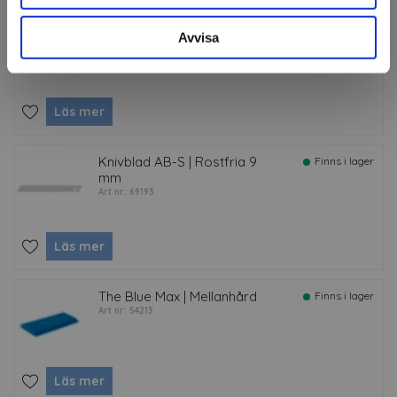
The Orange Crush | Mjuk
Finns i lager
Avvisa
Art nr: 78835
Läs mer
Knivblad AB-S | Rostfria 9
Finns i lager
mm
Art nr: 69193
Läs mer
The Blue Max | Mellanhård
Finns i lager
Art nr: 54213
Läs mer