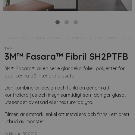
FÖRSTASIDAN
FOLIE & DIGITALT
DEKORFOLIE
GLASDEKORFOLIE
▸3M
3M™
3M™ Fasara™ Fibril SH2PTFB
3M™ Fasara™ är en serie glasdekorfolie i polyester för
applicering på interiöra glasytor.
Den kombinerar design och funktion genom att
kontrollera ljus och insyn samtidigt som den ger glaset
utseendet av etsad eller texturerad yta.
Filmen är slitstark, enkel att installera och finns i ett brett
utbud av mönster.
Artikelnr: 300210