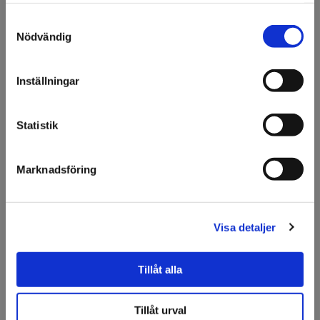
Leveransdatum varierar. Kontakta oss för leveranstid.
Samtyckesval
Välkommen till KA
Nödvändig
Olsson & Gems!
Vi vill göra dig
Inställningar
uppmärksam på att vi
endast säljer till företag.
Specifikation
Statistik
Fråga om produkt
Jag förstår
Marknadsföring
Om tillverkaren
Filer
Visa detaljer
Tillåt alla
Tillbehör
Tillåt urval