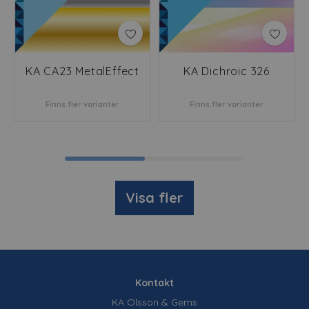
KA CA23 MetalEffect
KA Dichroic 326
Finns fler varianter
Finns fler varianter
Visa fler
Kontakt
KA Olsson & Gems