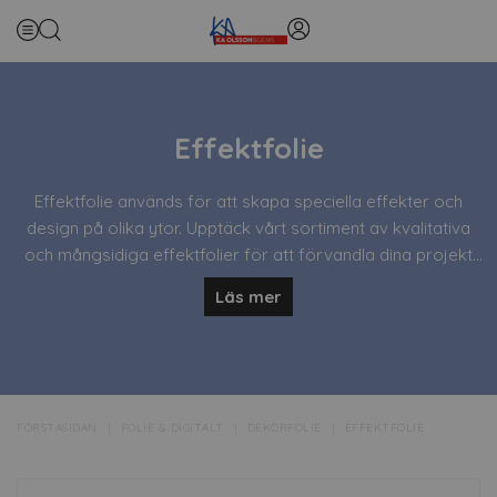
Effektfolie
Effektfolie används för att skapa speciella effekter och
design på olika ytor. Upptäck vårt sortiment av kvalitativa
och mångsidiga effektfolier för att förvandla dina projekt
och skapa unika visuella detaljer.
Läs mer
FÖRSTASIDAN
FOLIE & DIGITALT
DEKORFOLIE
EFFEKTFOLIE