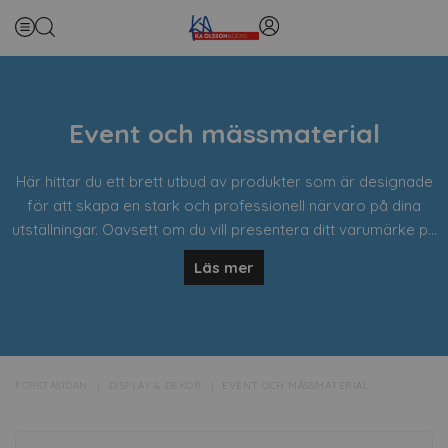
Event och mässmaterial
Här hittar du ett brett utbud av produkter som är designade
för att skapa en stark och professionell närvaro på dina
utställningar. Oavsett om du vill presentera ditt varumärke på
en mässa, konferens eller ett utomhusevent, erbjuder vi
Läs mer
Våra produkter är anpassningsbara och kan enkelt
flexibla lösningar som hjälper dig att sticka ut.
skräddarsys med ditt företags logotyp, grafik och budskap
för att maximera din synlighet och locka besökare till din
monter. Allt från praktiska vepor till innovativa expo-tält och
sky dancers hjälper dig att kommunicera med din målgrupp
FÖRSTASIDAN
DISPLAY & DEKOR
EVENT OCH MÄSSMATERIAL
på ett effektivt och visuellt tilltalande sätt.