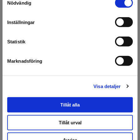
Nödvändig
Olsson & Gems!
Vi vill göra dig
Inställningar
uppmärksam på att vi
endast säljer till företag.
Statistik
Jag förstår
Marknadsföring
Pallöverdrag
Pop-up vägg
80x120x15cm
Visa detaljer
Finns fler varianter
Tillåt alla
Tillåt urval