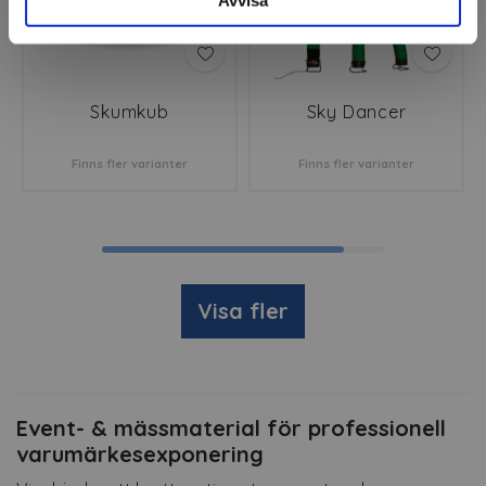
Avvisa
Skumkub
Sky Dancer
Finns fler varianter
Finns fler varianter
Visa fler
Event- & mässmaterial för professionell
varumärkesexponering