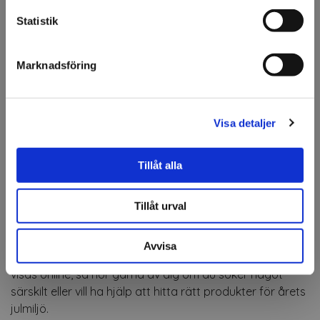
endast säljer till företag.
Statistik
Jag förstår
Marknadsföring
ONLINESORTIMENT
Produkter som sätter
julkänslan
Visa detaljer
I vår webbshop hittar du ett urval av produkter från
Tillåt alla
årets julsortiment – perfekt för dig som vill kika närmare
på några av säsongens dekorationer, detaljer och
stämningsskapare. Här har vi samlat några utvalda
Tillåt urval
favoriter som kan passa i allt från skyltfönster och
butiker till hotell, restauranger och andra offentliga
Avvisa
miljöer. Sortimentet i katalogen är större än det som
visas online, så hör gärna av dig om du söker något
särskilt eller vill ha hjälp att hitta rätt produkter för årets
julmiljö.