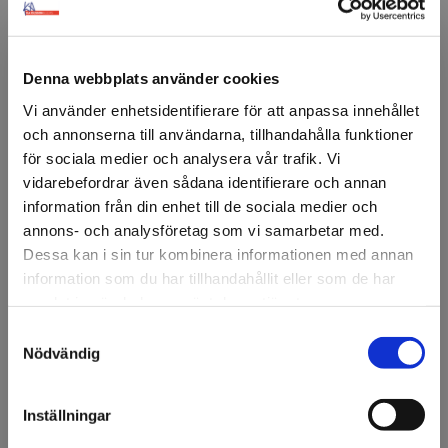
Denna webbplats använder cookies
INSPIRATION
Vi använder enhetsidentifierare för att anpassa innehållet
Inspireras av våra
och annonserna till användarna, tillhandahålla funktioner
för sociala medier och analysera vår trafik. Vi
tidigare projekt
vidarebefordrar även sådana identifierare och annan
information från din enhet till de sociala medier och
Behöver du inspiration inför årets julskyltning? Ta gärna
annons- och analysföretag som vi samarbetar med.
en titt på några av våra tidigare projekt och se hur
Dessa kan i sin tur kombinera informationen med annan
juldekorationer, butiksdekor och stämningsfulla detaljer
information som du har tillhandahållit eller som de har
kan förvandla allt från restauranger till filmstudios och
samlat in när du har använt deras tjänster.
andra offentliga miljöer. Bilderna visar exempel på hur
Samtyckesval
Välkommen till KA
olika uttryck, färger och material kan skapa helt olika
Nödvändig
känslor – och hur genomtänkta detaljer kan bidra till att
Olsson & Gems!
väcka nyfikenhet, sätta stämningen och göra
säsongens miljöer lite mer minnesvärda. Kanske blir det
Vi vill göra dig
Inställningar
uppmärksam på att vi
starten på årets julidé?