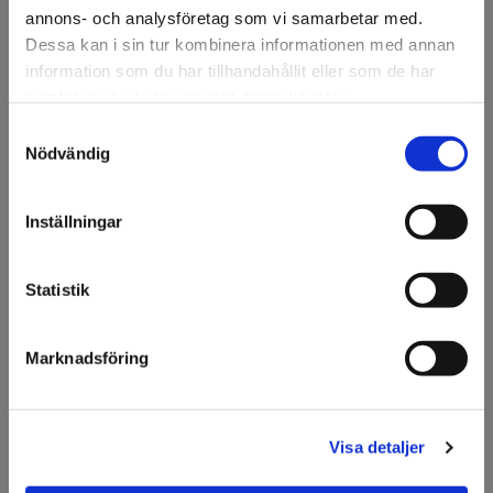
annons- och analysföretag som vi samarbetar med.
Dessa kan i sin tur kombinera informationen med annan
information som du har tillhandahållit eller som de har
samlat in när du har använt deras tjänster.
Samtyckesval
Välkommen till KA
Nödvändig
Olsson & Gems!
Vi vill göra dig
Inställningar
uppmärksam på att vi
endast säljer till företag.
Statistik
Jag förstår
Marknadsföring
Se alla våra skyltdockor
Visa detaljer