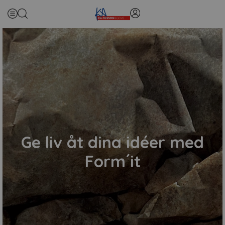
Ge liv åt dina idéer med
Form´it