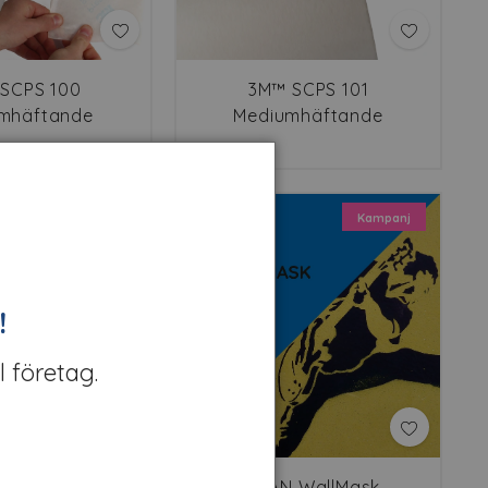
SCPS 100
3M™ SCPS 101
mhäftande
Mediumhäftande
ceringstejp
appliceringstejp
Kampanj
Kampanj
!
l företag.
 PaintMask
ASLAN WallMask