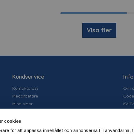
Visa fler
Kundservice
Inf
Kontakta oss
Om o
Medarbetare
Code
Mina sidor
KA E
Ansök om konto
Socia
Allmänna villkor
Susta
r cookies
Personuppgiftspolicy
Tidig
rare för att anpassa innehållet och annonserna till användarna, t