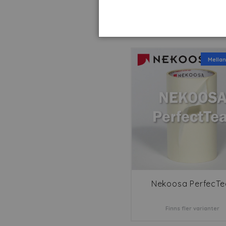
appliceringstejp
Mellan
Nekoosa PerfecTe
Finns fler varianter