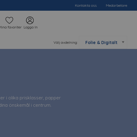
Kontakta oss
Medarbetare
Mina favoriter
Logga In
Välj avdelning:
ter i olika prisklasser, papper
dina önskemål i centrum.