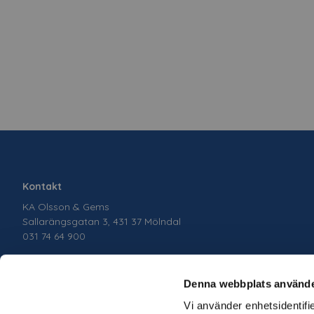
Kontakt
KA Olsson & Gems
Sallarängsgatan 3, 431 37 Mölndal
031 74 64 900
Denna webbplats använde
Vi använder enhetsidentifie