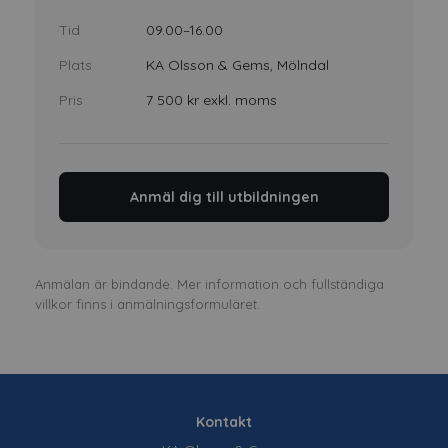
Tid
09.00–16.00
Plats
KA Olsson & Gems, Mölndal
Pris
7 500 kr exkl. moms
Anmäl dig till utbildningen
Anmälan är bindande. Mer information och fullständiga
villkor finns i anmälningsformuläret.
Kontakt