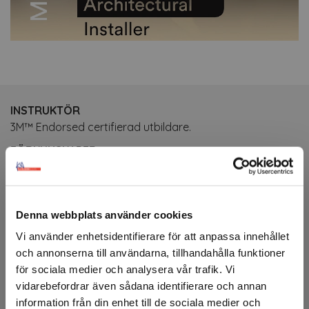
INSTRUKTÖR
3M™ Endorsed certifierad utbildare.
FÖRKUNSKAPER
Kursen riktar sig till dig som jobbat med 3M™ DI-NOC™
tidigare och önskar fördjupa dig i materialet. Ej lämplig
för nybörjare.
Denna webbplats använder cookies
Vi använder enhetsidentifierare för att anpassa innehållet
MÅLGRUPP
och annonserna till användarna, tillhandahålla funktioner
Foliemontörer med erfarenhet av 3M™ DI-NOC™.
för sociala medier och analysera vår trafik. Vi
VARAKTIGHET
vidarebefordrar även sådana identifierare och annan
Kursen pågår i 2 dagar mellan kl 09:00 - 16:00, inklusive
information från din enhet till de sociala medier och