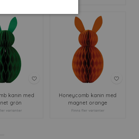
mb kanin med
Honeycomb kanin med
net grön
magnet orange
fler varianter
Finns fler varianter