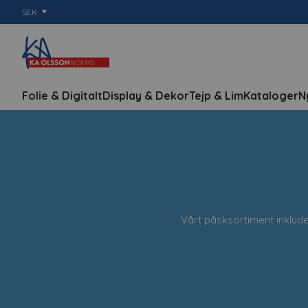
SEK
Folie & Digitalt
Display & Dekor
Tejp & Lim
Kataloger
N
Vårt påsksortiment inkluder
Oavsett om det är för kon
skapa en m
Utforska vårt omfattande