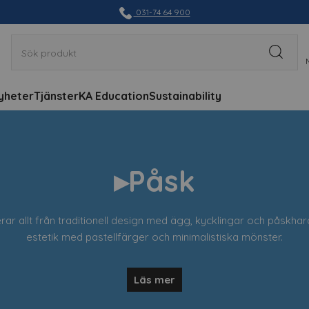
031-74 64 900
yheter
Tjänster
KA Education
Sustainability
▸Påsk
ar allt från traditionell design med ägg, kycklingar och påskhara
estetik med pastellfärger och minimalistiska mönster.
torsinredning, butiksdisplayer eller evenemangsdekorationer, har
Läs mer
innesvärd och färgglad påskupplevelse för dina kunder och m
 sortiment av påskdekorationer idag och låt oss hjälpa dig at