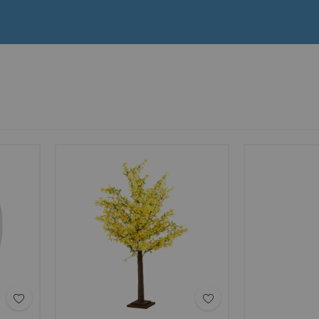
ör dina kunder och medarbetare. Kontakta oss för mer informati
pynta din arbetsplats inför påsken!