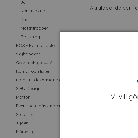
Jul
Akrylägg, delbar 1
Konstväxter
Djur
Matattrapper
Belysning
POS - Point of sales
Skyltdockor
Golv- och gatuställ
Ramar och lister
Form'it - dekormaterial
SIBU Design
Vi vill g
Mattor
Event och mässmaterial
Steamer
Girlang med påskägg
Tyger
Märkning