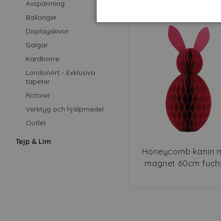
Avspärrning
Ballonger
Displayskivor
Galgar
Kardborre
LondonArt - Exklusiva
tapeter
Rotorer
Verktyg och hjälpmedel
Outlet
Tejp & Lim
Honeycomb kanin 
magnet 60cm fuch