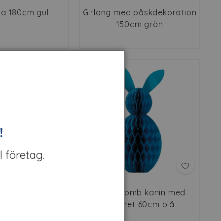
ia 180cm gul
Girlang med påskdekoration
150cm grön
!
l företag.
åskliljor 180 cm
Honeycomb kanin med
magnet 60cm blå