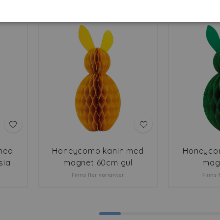
med
Honeycomb kanin med
Honeyco
sia
magnet 60cm gul
mag
Finns fler varianter
Finns 