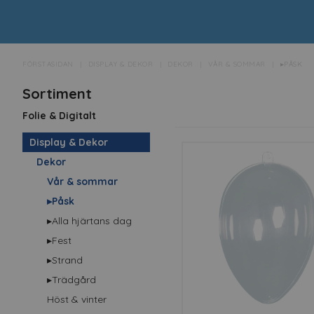
färgglad påskupplevelse f
FÖRSTASIDAN
DISPLAY & DEKOR
DEKOR
VÅR & SOMMAR
▸PÅSK
Sortiment
Folie & Digitalt
Display & Dekor
Dekor
Vår & sommar
▸Påsk
▸Alla hjärtans dag
▸Fest
▸Strand
▸Trädgård
Höst & vinter