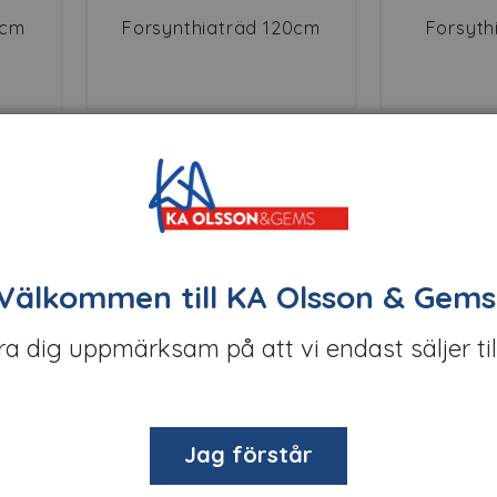
6cm
Forsynthiaträd 120cm
Forsyth
Välkommen till KA Olsson & Gems
öra dig uppmärksam på att vi endast säljer til
 150cm
Girlang, morötter 160cm
Girlang, p
Jag förstår