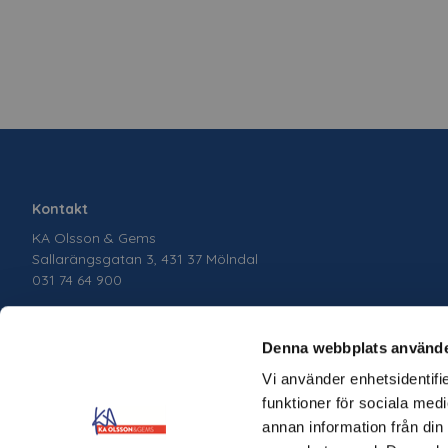
Kontakt
KA Olsson & Gems
Sallarängsgatan 3, 431 37 Mölndal
031 74 64 900
Denna webbplats använde
Vi använder enhetsidentifie
funktioner för sociala medi
annan information från din