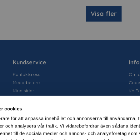
Visa fler
Kundservice
Inf
Kontakta oss
Om o
Medarbetare
Code
Mina sidor
KA E
Ansök om konto
Socia
Allmänna villkor
Susta
r cookies
Personuppgiftspolicy
Tidig
rare för att anpassa innehållet och annonserna till användarna, t
Tjäns
er och analysera vår trafik. Vi vidarebefordrar även sådana ident
Varu
 enhet till de sociala medier och annons- och analysföretag som 
Kata