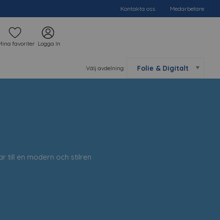
Kontakta oss
Medarbetare
Mina favoriter
Logga In
Välj avdelning:
r till en modern och stilren
 vi det du behöver för att
edarbetare.
t skapa en minnesvärd och