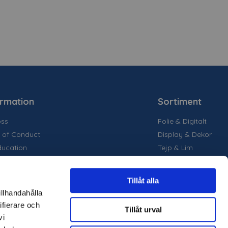
ormation
Sortiment
ss
Folie & Digitalt
 of Conduct
Display & Dekor
ducation
Tejp & Lim
la medier
inability
Tillåt alla
are projekt
illhandahålla
ter
ifierare och
Tillåt urval
märken
vi
loger