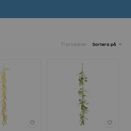
on och låt oss tillsammans
71 produkter
Sortera på