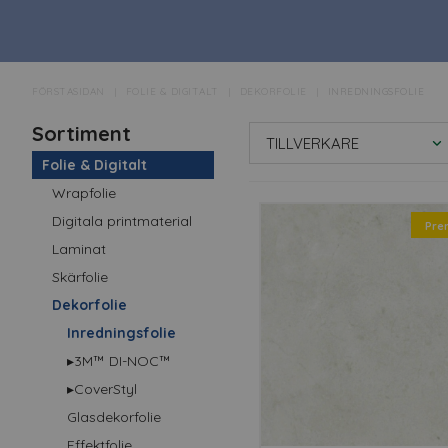
FÖRSTASIDAN
FOLIE & DIGITALT
DEKORFOLIE
INREDNINGSFOLIE
Den inredningsfolie som 
Sortiment
enkelt och smidigt applic
TILLVERKARE
intryck
Folie & Digitalt
Wrapfolie
FÅ 
Digitala printmaterial
Pre
Man kan uppnå flera olika 
Laminat
Inredningsarkitekter slipp
Skärfolie
arbeta med, samtidigt som
Dekorfolie
Inredningsfolie
▸3M™ DI-NOC™
▸CoverStyl
Glasdekorfolie
Effektfolie