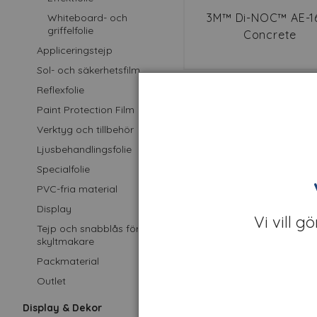
3M™ Di-NOC™ AE-1
Whiteboard- och
griffelfolie
Concrete
Appliceringstejp
Sol- och säkerhetsfilm
Reflexfolie
Pre
Paint Protection Film
Verktyg och tillbehör
Ljusbehandlingsfolie
Specialfolie
PVC-fria material
Display
Vi vill g
Tejp och snabblås för
skyltmakare
Packmaterial
3M™ DI-NOC™ CN-1
Outlet
Concrete
Display & Dekor