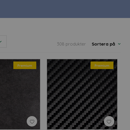
.
lvhäftande folie, som man
ger ett modernt och snyggt
308 produkter
Sortera på
vt sätt.
OLIE
Premium
Premium
som trä, sten eller metall.
v folier som är smidiga att
r inredningsarkitekter att