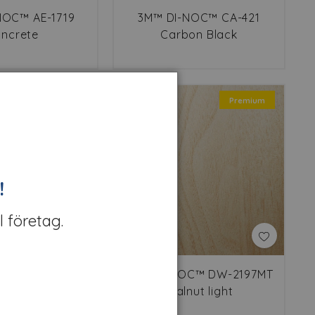
NOC™ AE-1719
3M™ DI-NOC™ CA-421
ncrete
Carbon Black
Premium
Premium
!
l företag.
OC™ DW-1903MT
3M™ Di-NOC™ DW-2197MT
Ash
Walnut light