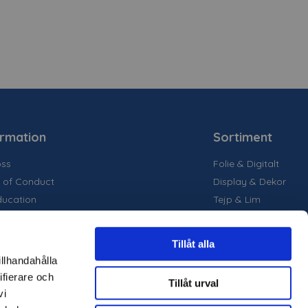
ormation
Sortiment
ss
Folie & Digitalt
 of Conduct
Display & Dekor
ducation
Tejp & Lim
la medier
inability
Tillåt alla
are projekt
illhandahålla
ter
ifierare och
Tillåt urval
märken
vi
loger