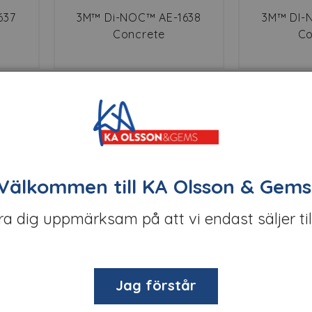
637
3M™ Di-NOC™ AE-1638
3M™ DI-
Concrete
Co
mium
Premium
Välkommen till KA Olsson & Gems
öra dig uppmärksam på att vi endast säljer til
622
3M™ DI-NOC™ DW-1882MT
3M™ DI-N
Jag förstår
Walnut