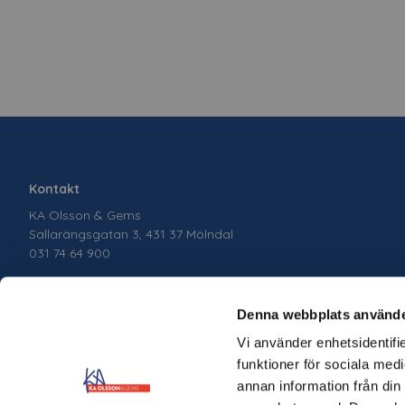
Kontakt
KA Olsson & Gems
Sallarängsgatan 3, 431 37 Mölndal
031 74 64 900
Denna webbplats använde
Vi använder enhetsidentifie
funktioner för sociala medi
annan information från din