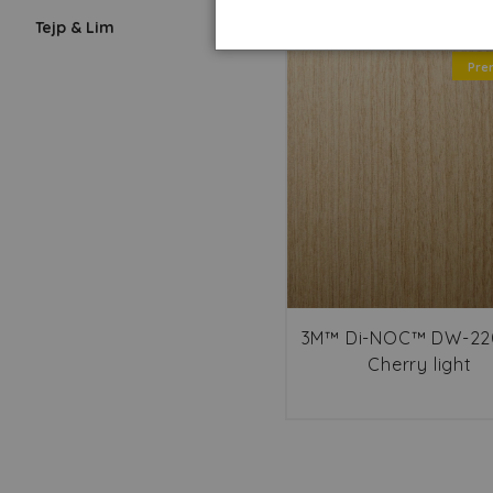
Tejp & Lim
Pre
3M™ Di-NOC™ DW-2
Cherry light