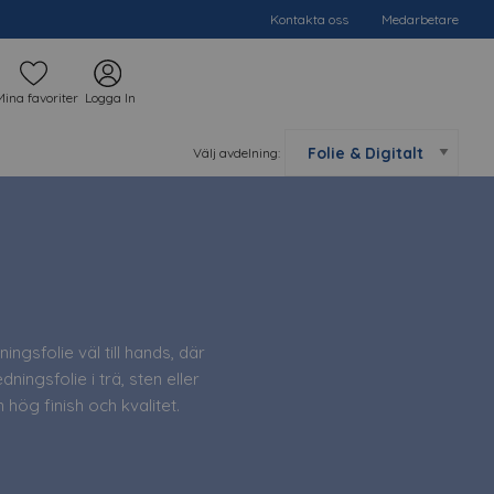
Kontakta oss
Medarbetare
Mina favoriter
Logga In
Välj avdelning:
gsfolie väl till hands, där
ngsfolie i trä, sten eller
 hög finish och kvalitet.
häftämnet. Har du frågor om
tillverkning av inredningar,