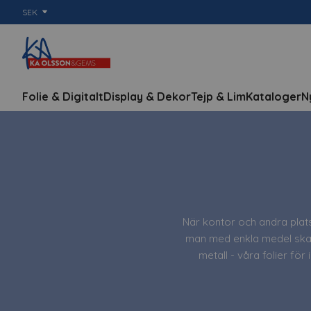
SEK
Folie & Digitalt
Display & Dekor
Tejp & Lim
Kataloger
N
När kontor och andra plats
man med enkla medel skapa
metall - våra folier för
Folien för inredningsarkit
inredningsfolie, välkommen 