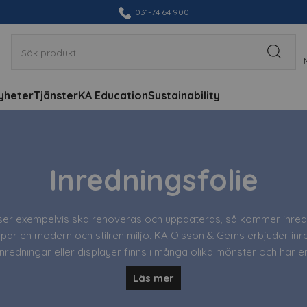
031-74 64 900
yheter
Tjänster
KA Education
Sustainability
Inredningsfolie
er exempelvis ska renoveras och uppdateras, så kommer inrednin
r en modern och stilren miljö. KA Olsson & Gems erbjuder inredni
 inredningar eller displayer finns i många olika mönster och har en
Läs mer
ekter är mycket lättmonterad tack vare dess Comply™-kanaler i 
att kontakta oss – vi hjälper dig. Perfekt för renovering eller ny