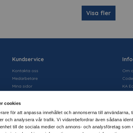
Visa fler
Kundservice
Inf
Kontakta oss
Om o
Medarbetare
Code
Mina sidor
KA E
Ansök om konto
Socia
Allmänna villkor
Susta
r cookies
Personuppgiftspolicy
Tidig
rare för att anpassa innehållet och annonserna till användarna, t
Tjäns
er och analysera vår trafik. Vi vidarebefordrar även sådana ident
Varu
 enhet till de sociala medier och annons- och analysföretag som 
Kata