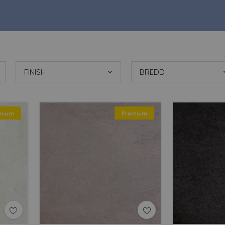
möbler och reklam, som både är brandklassad och IMO-godkänd
INREDNINGSFOLIE FRÅN 3M
vi erbjuder kommer från 3M och är av god kvalitet. Det är en sjä
erar på vald yta. Det ger en suverän finish där inredningsfolien 
FINISH
BREDD
. Med rätt inredningsfolie från 3M förstärks budskap på ett effekti
UTSEENDET AV TRÄ, STEN ELLER METALL MED HÖGKVALITATIV F
mium
Premium
effekter med våra materialimitationer, där det exempelvis ser ut 
er tillhandahålla otympliga material och kan istället använda sig a
 det ger ett professionellt resultat. Dessutom är det prisvärt fö
använda folie.