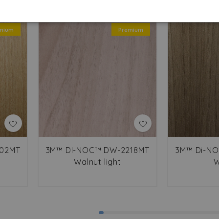
mium
Premium
202MT
3M™ DI-NOC™ DW-2218MT
3M™ Di-N
Walnut light
W