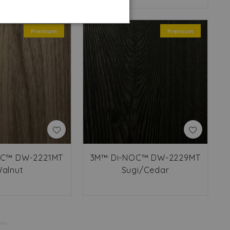
Premium
Premium
OC™ DW-2221MT
3M™ Di-NOC™ DW-2229MT
alnut
Sugi/Cedar