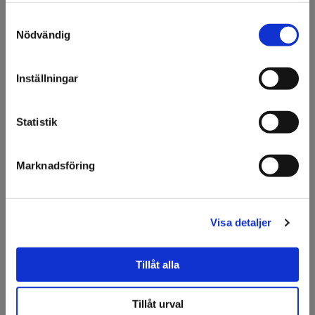
Premium
Samtyckesval
Välkommen till KA
Nödvändig
Olsson & Gems!
Vi vill göra dig
Inställningar
uppmärksam på att vi
endast säljer till företag.
Statistik
Jag förstår
3M™ Scotchcal™ 3690
3M™ Scotchcal™
Marknadsföring
för screentryck
3690LF-10
Finns fler varianter
Visa detaljer
Premium
Tillåt alla
Tillåt urval