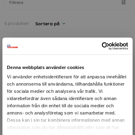
Filtrera
6 produkter
Sortera på
Premium
Premium
Denna webbplats använder cookies
Vi använder enhetsidentifierare för att anpassa innehållet
och annonserna till användarna, tillhandahålla funktioner
för sociala medier och analysera vår trafik. Vi
vidarebefordrar även sådana identifierare och annan
information från din enhet till de sociala medier och
3M™ Etikettmaterial
3M™ Scotchcal™ 3650
annons- och analysföretag som vi samarbetar med.
Dessa kan i sin tur kombinera informationen med annan
Finns fler varianter
Finns fler varianter
information som du har tillhandahållit eller som de har
samlat in när du har använt deras tjänster.