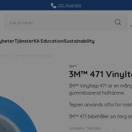
031-74 64 900
yheter
Tjänster
KA Education
Sustainability
STEJP
3M™ 471 VINYLTEJP BLÅ
3M™
3M™ 471 Vinylt
3M™ Vinyltejp 471 är en mångs
gummibaserat häftämne.
Tejpen används ofta för mär
3M™ 471 bibehåller sin färg 
Artikelnr: 34458A