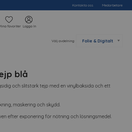
Kontakta oss
Medarbetare
Mina favoriter
Logga In
Välj avdelning:
ejp blå
idig och slitstark tejp med en vinylbaksida och ett
kning, maskering och skydd.
även efter exponering för nötning och lösningsmedel.