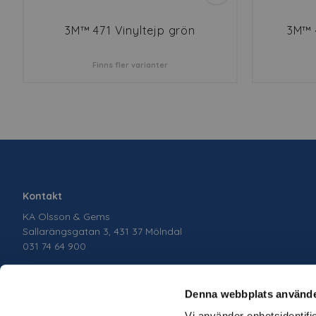
3M™ 471 Vinyltejp grön
3M™ 
Finns fler varianter
Kontakt
KA Olsson & Gems
Sallarängsgatan 3, 431 37 Mölndal
031 74 64 900
Denna webbplats använde
Vi använder enhetsidentifie