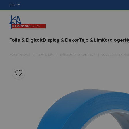
SEK
Folie & Digitalt
Display & Dekor
Tejp & Lim
Kataloger
N
FÖRSTASIDAN
TEJP & LIM
ENKELHÄFTANDE TEJP
GOLVMARKERING