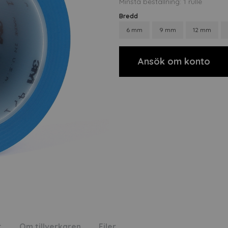
Minsta beställning: 1 rulle
Bredd
6 mm
9 mm
12 mm
Ansök om konto
t
Om tillverkaren
Filer