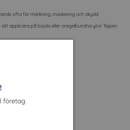
vänds ofta för märkning, maskering och skydd.
t att applicera på böjda eller oregelbundna ytor. Tejpen
!
l företag.