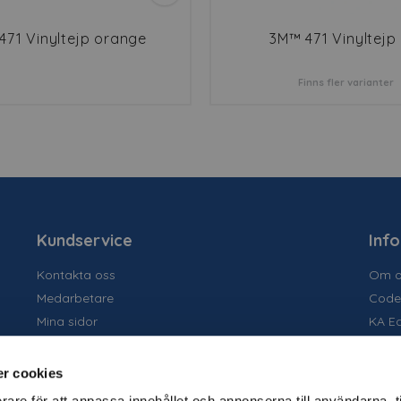
471 Vinyltejp orange
3M™ 471 Vinyltejp 
Finns fler varianter
Kundservice
Inf
Kontakta oss
Om o
Medarbetare
Code
Mina sidor
KA E
Ansök om konto
Socia
Allmänna villkor
Susta
r cookies
Personuppgiftspolicy
Tidig
rare för att anpassa innehållet och annonserna till användarna, t