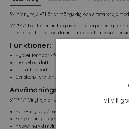
3M™ Vinyltejp 471 är en mångsidig och slitstark tejp m
3M™ 471 bibehåller sin färg även efter exponering för nö
är enkel att ta bort och lämnar inga häftämnesrester vi
Funktioner:
Mycket formbar - följer kurvor och ojämna ytor
Flexibel och lätt att forma
Lätt att ta bort
Ger skarp färgkant
Användningsområden:
Vi vill g
3M™ 471 Vinyltejp är lämplig för en rad olika användning
Markering av gångvägar och säkerhetszoner
Färgkodning i lager eller produktion
Maskering vid målning