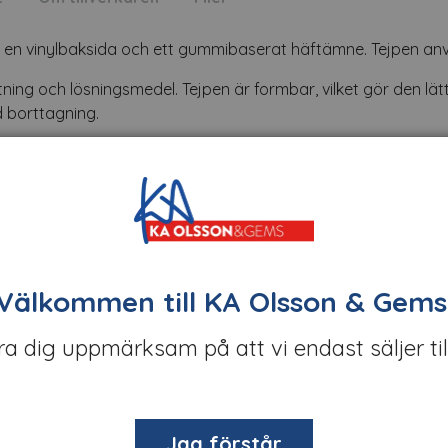
ed en vinylbaksida och ett gummibaserat häftämne. Tejpen an
tning och lösningsmedel. Tejpen är formbar, vilket gör den lät
d borttagning.
Välkommen till KA Olsson & Gems
öra dig uppmärksam på att vi endast säljer til
sområden, inklusive:
Jag förstår