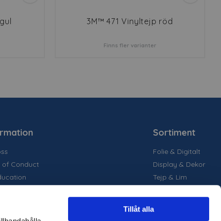
gul
3M™ 471 Vinyltejp röd
Finns fler varianter
ormation
Sortiment
ss
Folie & Digitalt
 of Conduct
Display & Dekor
ducation
Tejp & Lim
la medier
inability
Tillåt alla
are projekt
illhandahålla