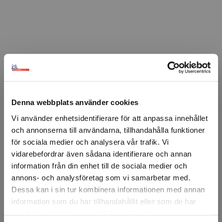
FÖRSTASIDAN
TEJP & LIM
ENKELHÄFTANDE TEJP
GOLVMARKERINGSTE
3M™
3M™ 764i Vinyltejp röd
Denna webbplats använder cookies
3M™ 764i är en färgad vinyltejp för exempelvis
Vi använder enhetsidentifierare för att anpassa innehållet
färgkodning av kablar, slangar eller tillfällig
och annonserna till användarna, tillhandahålla funktioner
golvmarkering.
för sociala medier och analysera vår trafik. Vi
vidarebefordrar även sådana identifierare och annan
Lätt att ta bort utan häftämnesrester.
information från din enhet till de sociala medier och
Prisvärt alternativ till 471.
annons- och analysföretag som vi samarbetar med.
Dessa kan i sin tur kombinera informationen med annan
Artikelnr: 41453
information som du har tillhandahållit eller som de har
Minsta beställning: 1 rulle
samlat in när du har använt deras tjänster.