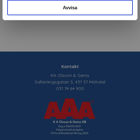
Avvisa
Filer
Kontakt
KA Olsson & Gems
Sallarängsgatan 3, 431 37 Mölndal
031 74 64 900