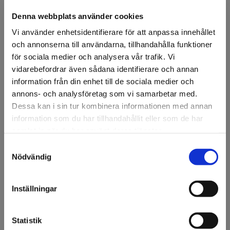
Minsta beställning: 12 st
Denna webbplats använder cookies
Ansök om konto
Vi använder enhetsidentifierare för att anpassa innehållet
och annonserna till användarna, tillhandahålla funktioner
för sociala medier och analysera vår trafik. Vi
vidarebefordrar även sådana identifierare och annan
Beskrivning
information från din enhet till de sociala medier och
annons- och analysföretag som vi samarbetar med.
3M™ Polish Rosa 80345 är ett högpresterande
Dessa kan i sin tur kombinera informationen med annan
silikonbaserat polymervax som används som sista steg i
information som du har tillhandahållit eller som de har
poleringsprocessen. Det ger en djup, spegelblank glans
och ett slitstarkt skydd på både original- och
samlat in när du har använt deras tjänster.
omlackerade ytor. Långvarigt skydd mot UV-strålning,
Samtyckesval
Välkommen till KA
smuts och miljöpåverkan. Skonsam formula som inte
Nödvändig
missfärgar plast- eller gummidetaljer.
Olsson & Gems!
Så här använder du 3M 80345:
Vi vill göra dig
Inställningar
uppmärksam på att vi
Förbered ytan. Ytan ska vara ren och polerad. Polish
endast säljer till företag.
Rosa används som slutsteg efter rubbing och
Statistik
finpolering.