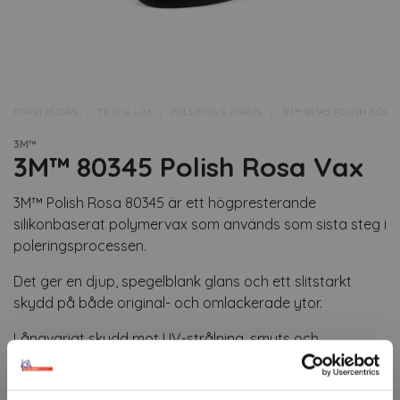
FÖRSTASIDAN
TEJP & LIM
POLERING & MARIN
3M™ 80345 POLISH ROSA 
3M™
3M™ 80345 Polish Rosa Vax
3M™ Polish Rosa 80345 är ett högpresterande
silikonbaserat polymervax som används som sista steg i
poleringsprocessen.
Det ger en djup, spegelblank glans och ett slitstarkt
skydd på både original- och omlackerade ytor.
Långvarigt skydd mot UV-strålning, smuts och
miljöpåverkan.
Artikelnr: 66498