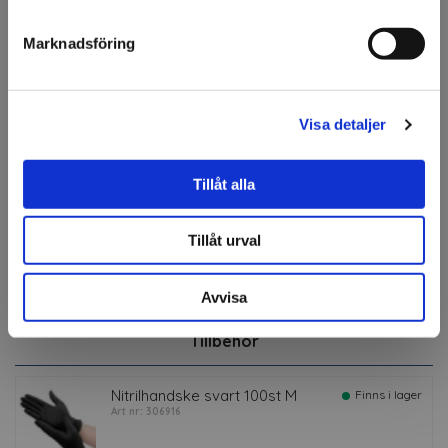
Skaka flaskan noggrant före användning.
Jag förstår
Applicera vaxet
Marknadsföring
Visa detaljer
Fråga om produkt
Om tillverkaren
Tillåt alla
Filer
Tillåt urval
Avvisa
Tillbehör
Nitrilhandske svart 100st M
Finns i lager
Art nr: 306916