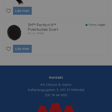
Läs mer
3M™ Perfect-It™
Finns i lager
Polerkudde Svart
Art nr: 69964
Läs mer
Kontakt
KA Olsson & Gems
Sallarängsgatan 3, 431 37 Mölndal
031 74 64 900