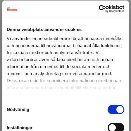
Denna webbplats använder cookies
FÖRSTASIDAN
TEJP & LIM
DUBBELHÄFTANDE TEJP
MONTERINGSTEJP
Vi använder enhetsidentifierare för att anpassa innehållet
och annonserna till användarna, tillhandahålla funktioner
3M™
3M™ 9195 Mattejp
för sociala medier och analysera vår trafik. Vi
vidarebefordrar även sådana identifierare och annan
3M™ 9195 Mattejp med en sida permanent och en
information från din enhet till de sociala medier och
avtagbar.
annons- och analysföretag som vi samarbetar med.
Dessa kan i sin tur kombinera informationen med annan
Perfekt för t ex mattor på mässor och event.
information som du har tillhandahållit eller som de har
samlat in när du har använt deras tjänster.
Artikelnr: 71293
Minsta beställning: 1 rulle
Samtyckesval
Välkommen till KA
Nödvändig
Olsson & Gems!
Ansök om konto
Vi vill göra dig
Inställningar