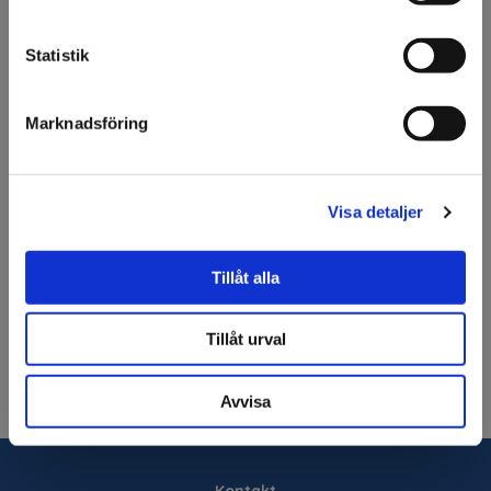
uppmärksam på att vi
endast säljer till företag.
Beskrivning
Statistik
3M™ 9195 Mattejp med en sida permanent och en
Jag förstår
avtagbar. Perfekt för t ex mattor på mässor och event
Marknadsföring
Specifikation
Visa detaljer
Fråga om produkt
Tillåt alla
Om tillverkaren
Tillåt urval
Avvisa